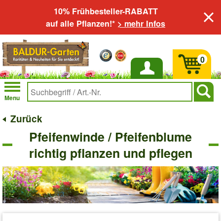
10% Frühbesteller-RABATT
auf alle Pflanzen!*
> mehr Infos
0
Anmelden
Menu
Zurück
Pfeifenwinde / Pfeifenblume
richtig pflanzen und pflegen