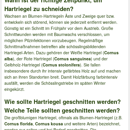
Hartriegel zu schneiden?
Wachsen an Blumen-Hartriegeln Äste und Zweige quer bzw.
entwickeln sich störend, können sie jederzeit entfernt werden.
Günstig ist ein Schnitt im Frühjahr vor dem Austrieb. Große
Schnittwunden werden mit Baumwachs verschlossen, um
möglichen Pilzinfektionen vorzubeugen. Regelmäßige
Schnittmaßnahmen betreffen alle schösslingsbildenden
Hartriegel-Arten. Dazu gehören der Weiße Hartriegel (
Cornus
alba
), der Rote Hartriegel (
Cornus sanguinea
) und der
Gelbholz-Hartriegel (
Cornus stolonifera
). Sie fallen
insbesondere durch ihr intensiv gefärbtes Holz auf und machen
sich an ihren Standorten breit. Damit Holzfärbung farbintensiv
ausfällt, werden die Schösslingstriebe im späten Winter
eingekürzt.
Wie sollte Hartriegel geschnitten werden?
Welche Teile sollten geschnitten werden?
Die großblumigen Hartriegel, oftmals als Blumen-Hartriegel (z.B.
Cornus florida
,
Cornus kousa
und weitere Arten) bezeichnet,
werden nur selten und bei Bedarf geschnitten. Die