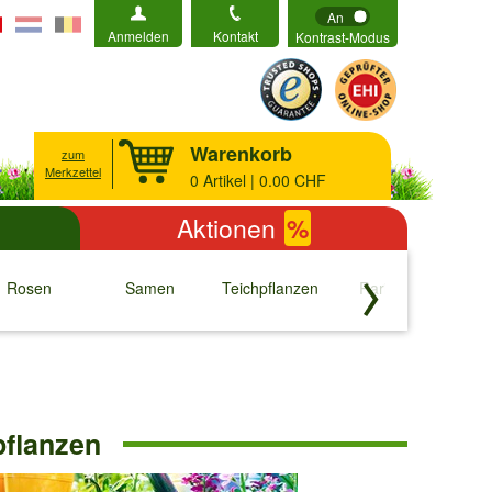
An
Anmelden
Kontakt
Kontrast-Modus
Warenkorb
zum
Merkzettel
0
Artikel | 0.00 CHF
Aktionen
%
Rosen
Samen
Teichpflanzen
Raritäten
S
↓
↓
↓
↓
pflanzen