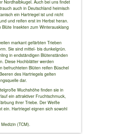
 Nordhalbkugel. Auch bei uns findet
Strauch auch in Deutschland heimisch
tanisch ein Hartriegel ist und nicht
nd und reifen erst im Herbst heran.
en Blüte Insekten zum Winterausklang
weilen markant gefärbten Trieben
orm. Sie sind mittel- bis dunkelgrün.
hling in endständigen Blütenständen
n. Diese Hochblätter werden
n befruchteten Blüten reifen Büschel
 Beeren des Hartriegels gelten
ngsquelle dar.
ittelgroße Wuchshöhe finden sie in
lauf ein attraktiver Fruchtschmuck,
sfärbung ihrer Triebe. Der Weiße
ot ein. Hartriegel eignen sich sowohl
n Medizin (TCM).