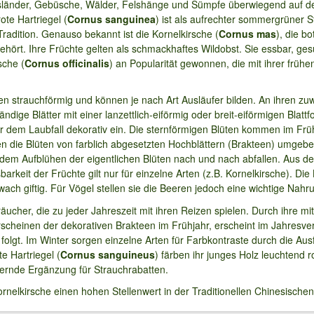
sländer, Gebüsche, Wälder, Felshänge und Sümpfe überwiegend auf der
ote Hartriegel (
Cornus sanguinea
) ist als aufrechter sommergrüner 
Tradition. Genauso bekannt ist die Kornelkirsche (
Cornus mas
), die bo
ört. Ihre Früchte gelten als schmackhaftes Wildobst. Sie essbar, gesu
sche (
Cornus officinalis
) an Popularität gewonnen, die mit ihrer früh
n strauchförmig und können je nach Art Ausläufer bilden. An ihren zu
ndige Blätter mit einer lanzettlich-eiförmig oder breit-eiförmigen Blattf
or dem Laubfall dekorativ ein. Die sternförmigen Blüten kommen im Frü
 die Blüten von farblich abgesetzten Hochblättern (Brakteen) umgebe
t dem Aufblühen der eigentlichen Blüten nach und nach abfallen. Aus de
arkeit der Früchte gilt nur für einzelne Arten (z.B. Kornelkirsche). Die
ch giftig. Für Vögel stellen sie die Beeren jedoch eine wichtige Nahru
äucher, die zu jeder Jahreszeit mit ihren Reizen spielen. Durch ihre m
rscheinen der dekorativen Brakteen im Frühjahr, erscheint im Jahresver
folgt. Im Winter sorgen einzelne Arten für Farbkontraste durch die Au
e Hartriegel (
Cornus sanguineus
) färben ihr junges Holz leuchtend r
chernde Ergänzung für Strauchrabatten.
ornelkirsche einen hohen Stellenwert in der Traditionellen Chinesische