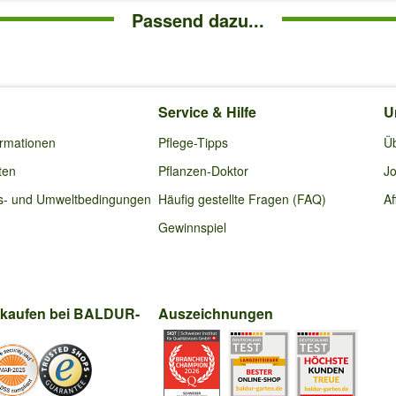
Passend dazu...
Service & Hilfe
U
ormationen
Pflege-Tipps
Ü
ten
Pflanzen-Doktor
Jo
s- und Umweltbedingungen
Häufig gestellte Fragen (FAQ)
Af
Gewinnspiel
nkaufen bei BALDUR-
Auszeichnungen