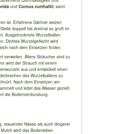
usreichend Durchlässigkeit und
orida
und
Cornus nutthallii
) samt
ren ist. Erfahrene Gärtner setzen
Stelle doppelt bis dreimal so groß im
t. Ausgetrocknete Wurzelballen
n. Dichtes Wurzelgeflecht wird
reich nach dem Einsetzen finden.
t verweilen. Ältere Sträucher sind zu
or wird der Strauch mit einem
inwurzeln aus und entwickelt einen
nderbrechen des Wurzelballens zu
chnürt. Nach dem Einsetzen am
mmelt und leitet das Wasser gezielt
ert die Bodenverdunstung.
g, stauender Nässe als auch längerer
m Mulch wird das Bodenleben