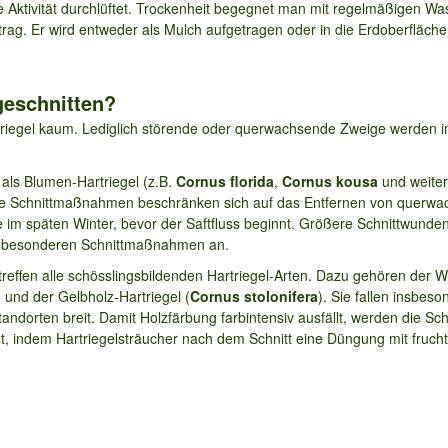
 Aktivität durchlüftet. Trockenheit begegnet man mit regelmäßigen Wa
rag. Er wird entweder als Mulch aufgetragen oder in die Erdoberfläche 
geschnitten?
riegel kaum. Lediglich störende oder querwachsende Zweige werden im
 als Blumen-Hartriegel (z.B.
Cornus florida
,
Cornus kousa
und weiter
 Die Schnittmaßnahmen beschränken sich auf das Entfernen von querw
ie im späten Winter, bevor der Saftfluss beginnt. Größere Schnittwund
ne besonderen Schnittmaßnahmen an.
fen alle schösslingsbildenden Hartriegel-Arten. Dazu gehören der We
) und der Gelbholz-Hartriegel (
Cornus stolonifera
). Sie fallen insbeso
andorten breit. Damit Holzfärbung farbintensiv ausfällt, werden die Sc
egt, indem Hartriegelsträucher nach dem Schnitt eine Düngung mit fruc