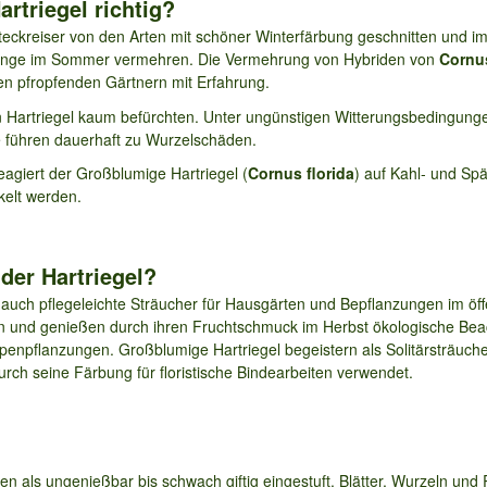
rtriegel richtig?
ckreiser von den Arten mit schöner Winterfärbung geschnitten und im
klinge im Sommer vermehren. Die Vermehrung von Hybriden von
Cornus
n pfropfenden Gärtnern mit Erfahrung.
 Hartriegel kaum befürchten. Unter ungünstigen Witterungsbedingunge
 führen dauerhaft zu Wurzelschäden.
eagiert der Großblumige Hartriegel (
Cornus florida
) auf Kahl- und Spä
kelt werden.
der Hartriegel?
s auch pflegeleichte Sträucher für Hausgärten und Bepflanzungen im öf
n und genießen durch ihren Fruchtschmuck im Herbst ökologische Beac
enpflanzungen. Großblumige Hartriegel begeistern als Solitärsträuche
urch seine Färbung für floristische Bindearbeiten verwendet.
en als ungenießbar bis schwach giftig eingestuft. Blätter, Wurzeln und