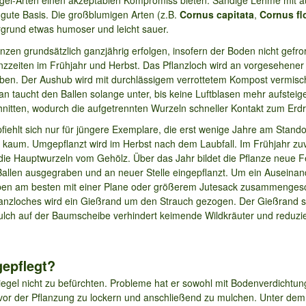
egel-Arten einen akzeptablen Kompromiss bieten. Sandige Lehme mit a
 gute Basis. Die großblumigen Arten (z.B.
Cornus capitata
,
Cornus fl
grund etwas humoser und leicht sauer.
nzen grundsätzlich ganzjährig erfolgen, insofern der Boden nicht gefro
anzzeiten im Frühjahr und Herbst. Das Pflanzloch wird an vorgesehener 
ben. Der Aushub wird mit durchlässigem verrottetem Kompost vermisch
 taucht den Ballen solange unter, bis keine Luftblasen mehr aufsteige
hnitten, wodurch die aufgetrennten Wurzeln schneller Kontakt zum Erd
ehlt sich nur für jüngere Exemplare, die erst wenige Jahre am Standor
kaum. Umgepflanzt wird im Herbst nach dem Laubfall. Im Frühjahr zuv
e Hauptwurzeln vom Gehölz. Über das Jahr bildet die Pflanze neue Fe
 Ballen ausgegraben und an neuer Stelle eingepflanzt. Um ein Auseina
ben am besten mit einer Plane oder größerem Jutesack zusammenges
lanzloches wird ein Gießrand um den Strauch gezogen. Der Gießrand sa
ulch auf der Baumscheibe verhindert keimende Wildkräuter und reduzi
gepflegt?
iegel nicht zu befürchten. Probleme hat er sowohl mit Bodenverdichtun
 vor der Pflanzung zu lockern und anschließend zu mulchen. Unter de