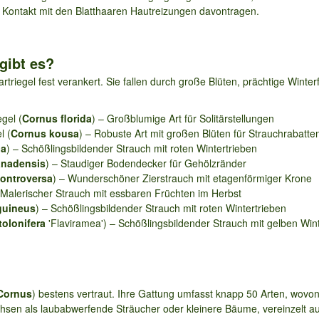
i Kontakt mit den Blatthaaren Hautreizungen davontragen.
gibt es?
artriegel fest verankert. Sie fallen durch große Blüten, prächtige Wint
gel (
Cornus florida
) – Großblumige Art für Solitärstellungen
l (
Cornus kousa
) – Robuste Art mit großen Blüten für Strauchrabatt
ba
) – Schößlingsbildender Strauch mit roten Wintertrieben
anadensis
) – Staudiger Bodendecker für Gehölzränder
ontroversa
) – Wunderschöner Zierstrauch mit etagenförmiger Krone
- Malerischer Strauch mit essbaren Früchten im Herbst
guineus
) – Schößlingsbildender Strauch mit roten Wintertrieben
olonifera
'Flaviramea') – Schößlingsbildender Strauch mit gelben Win
Cornus
) bestens vertraut. Ihre Gattung umfasst knapp 50 Arten, wovon
achsen als laubabwerfende Sträucher oder kleinere Bäume, vereinzelt a