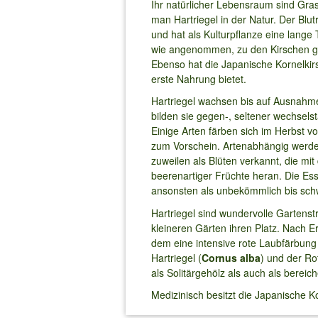
Ihr natürlicher Lebensraum sind Gra
man Hartriegel in der Natur. Der Blutr
und hat als Kulturpflanze eine lange 
wie angenommen, zu den Kirschen geh
Ebenso hat die Japanische Kornelkir
erste Nahrung bietet.
Hartriegel wachsen bis auf Ausnahme
bilden sie gegen-, seltener wechselstä
Einige Arten färben sich im Herbst v
zum Vorschein. Artenabhängig werden
zuweilen als Blüten verkannt, die mi
beerenartiger Früchte heran. Die Essb
ansonsten als unbekömmlich bis schwa
Hartriegel sind wundervolle Gartenstr
kleineren Gärten ihren Platz. Nach E
dem eine intensive rote Laubfärbung 
Hartriegel (
Cornus alba
) und der Rot
als Solitärgehölz als auch als berei
Medizinisch besitzt die Japanische K