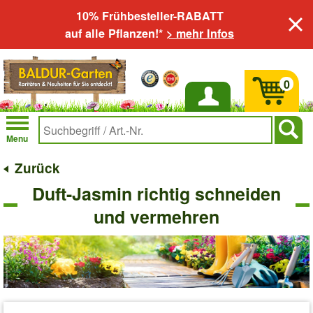
10% Frühbesteller-RABATT
auf alle Pflanzen!*
> mehr Infos
0
Anmelden
Menu
Zurück
Duft-Jasmin richtig schneiden
und vermehren