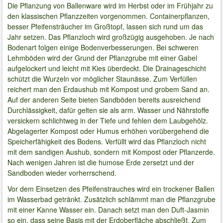
Die Pflanzung von Ballenware wird im Herbst oder im Frühjahr zu
den klassischen Pflanzzeiten vorgenommen. Containerpflanzen,
besser Pfeifensträucher im Großtopf, lassen sich rund um das
Jahr setzen. Das Pflanzloch wird großzügig ausgehoben. Je nach
Bodenart folgen einige Bodenverbesserungen. Bei schweren
Lehmböden wird der Grund der Pflanzgrube mit einer Gabel
aufgelockert und leicht mit Kies überdeckt. Die Drainageschicht
schützt die Wurzeln vor möglicher Staunässe. Zum Verfüllen
reichert man den Erdaushub mit Kompost und grobem Sand an.
Auf der anderen Seite bieten Sandböden bereits ausreichend
Durchlässigkeit, dafür gelten sie als arm. Wasser und Nährstoffe
versickern schlichtweg in der Tiefe und fehlen dem Laubgehölz.
Abgelagerter Kompost oder Humus erhöhen vorübergehend die
Speicherfähigkeit des Bodens. Verfüllt wird das Pflanzloch nicht
mit dem sandigen Aushub, sondern mit Kompost oder Pflanzerde.
Nach wenigen Jahren ist die humose Erde zersetzt und der
Sandboden wieder vorherrschend.
Vor dem Einsetzen des Pfeifenstrauches wird ein trockener Ballen
im Wasserbad getränkt. Zusätzlich schlämmt man die Pflanzgrube
mit einer Kanne Wasser ein. Danach setzt man den Duft-Jasmin
so ein, dass seine Basis mit der Erdoberfläche abschließt. Zum