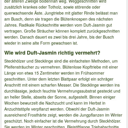
der älteren Zweige bodennah weg. Weggeschnitten wird
zusätzlich krankes oder Totholz, sowie störende oder
querwachsende Äste. Jungtriebe mit glatter Rinde belässt man
am Busch, denn sie tragen die Blütenknospen des nächsten
Jahres. Radikale Rückschnitte werden vom Duft-Jasmin gut
vertragen. Große Sträucher können komplett zurückgeschnitten
werden. Danach dauert es zwei bis drei Jahre, bis der Busch
wieder in seine alte Form gewachsen ist.
Wie wird Duft-Jasmin richtig vermehrt?
Steckhölzer und Stecklinge sind die einfachsten Methoden, um
Pfeifensträucher zu vermehren. Blütenlose Kopftriebe mit einer
Länge von etwa 15 Zentimeter werden im Frühsommer
geschnitten. Unter dem letzten Blattpaar erfolgt ein schräger
Anschnitt mit einem scharfen Messer. Die Stecklinge werden ins
durchlässige, jedoch feuchte Vermehrungssubstrat gesteckt und
an heller Stelle, abseits der Sonne, aufgestellt. Binnen einiger
Wochen bewurzelt die Nachzucht und kann im Herbst in
Anzuchtstöpfe verpflanzt werden. Obwohl der Duft-Jasmin
ausreichend Frosthärte zeigt, werden die Jungpflanzen im Winter
geschützt. Noch einfacher ist die Vermehrung durch Steckhölzer.
Sie werden im Winter geschnitten. Bleistiftlange Triebabschnitte