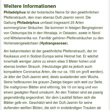
Weitere Informationen
Philadelphus
ist der botanische Name für den gewöhnlichen
Pfeifenstrauch, den man ebenso Duft-Jasmin nennt. Die
Gattung
Philadelphus
umfasst insgesamt 25 Arten
sommergrüner Sträucher. Sie kommen in felsigen Bergregionen
von Osteuropa bis in den Himalaja, in Ostasien, sowie in Nord-
und Mittelamerika vor. Familiär gehören Pfeifensträucher zu den
Hortensiengewächsen (
Hydrangeaceae
).
Am bekanntesten ist der gewöhnliche Pfeifenstrauch, der im
Kaukasus und in Südost-Europa seine Heimat hat. Er wächst
innerhalb weniger Jahre zu einem etwa 3 Meter hohen und
ebenso breiten Strauch. (Heutzutage gibt es jedoch auch
kompaktere Coronarius-Arten, die nur ca. 150 cm groß werden).
Je älter der Duft-Jasmin wird, desto ausladender sein Wuchs.
Seine hellbraunen bis grauen Zweige biegen sich weit zur Seite.
Die mattgrünen Blätter sind eiförmig, bis 10 cm lang und von
einem gesägten Rand umsäumt. An den Trieben sind sie paarig
gegenständig angeordnet. Vor dem Laubfall färben sich die
Blätter gelb ein. Geschätzt wird der Duft-Jasmin für seine
duftenden weißen Blüten, die sich in endständigen Trauben ab