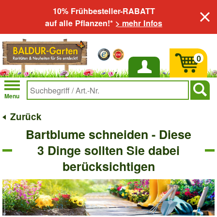
10% Frühbesteller-RABATT
auf alle Pflanzen!*
> mehr Infos
0
Anmelden
Menu
Zurück
Bartblume schneiden - Diese
3 Dinge sollten Sie dabei
berücksichtigen