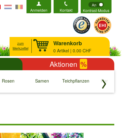
An
Anmelden
Kontakt
Kontrast-Modus
Warenkorb
zum
Merkzettel
0
Artikel | 0.00 CHF
Aktionen
%
Rosen
Samen
Teichpflanzen
Raritäten
S
↓
↓
↓
↓