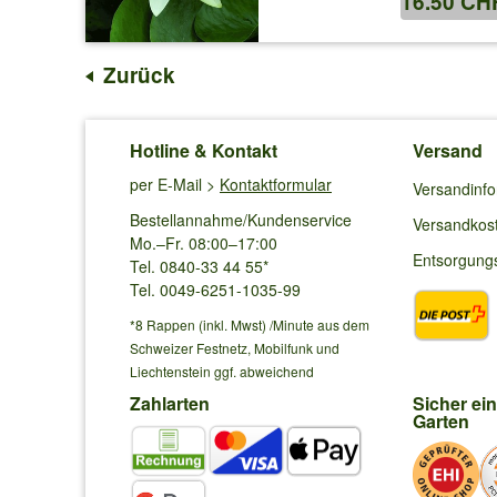
16.50 CH
Zurück
Hotline & Kontakt
Versand
per E-Mail >
Kontaktformular
Versandinf
Bestellannahme/Kundenservice
Versandkos
Mo.–Fr. 08:00–17:00
Entsorgung
Tel. 0840-33 44 55*
Tel. 0049-6251-1035-99
*8 Rappen (inkl. Mwst) /Minute aus dem
Schweizer Festnetz, Mobilfunk und
Liechtenstein ggf. abweichend
Zahlarten
Sicher ei
Garten