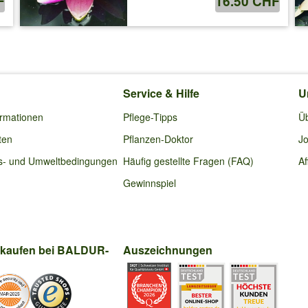
F
16.50 CHF
Service & Hilfe
U
ormationen
Pflege-Tipps
Ü
ten
Pflanzen-Doktor
Jo
s- und Umweltbedingungen
Häufig gestellte Fragen (FAQ)
Af
Gewinnspiel
nkaufen bei BALDUR-
Auszeichnungen