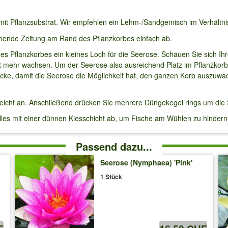
mit Pflanzsubstrat. Wir empfehlen ein Lehm-/Sandgemisch im Verhältni
hende Zeitung am Rand des Pflanzkorbes einfach ab.
es Pflanzkorbes ein kleines Loch für die Seerose. Schauen Sie sich Ihr
cht mehr wachsen. Um der Seerose also ausreichend Platz im Pflanzkorb
becke, damit die Seerose die Möglichkeit hat, den ganzen Korb auszuw
eicht an. Anschließend drücken Sie mehrere Düngekegel rings um die 
les mit einer dünnen Kiesschicht ab, um Fische am Wühlen zu hindern
Passend dazu...
Seerose (Nymphaea) 'Pink'
1 Stück