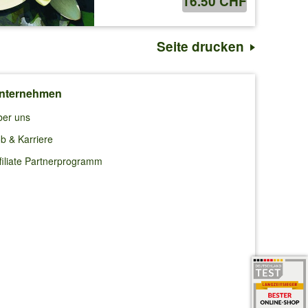
16.50 CHF
Seite drucken
nternehmen
ber uns
b & Karriere
filiate Partnerprogramm