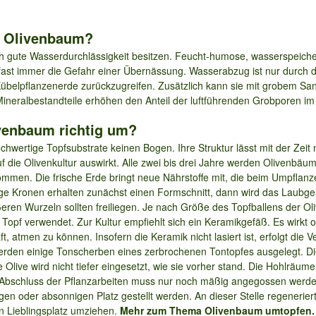
n Olivenbaum?
h gute Wasserdurchlässigkeit besitzen. Feucht-humose, wasserspeiche
 fast immer die Gefahr einer Übernässung. Wasserabzug ist nur durch 
Kübelpflanzenerde zurückzugreifen. Zusätzlich kann sie mit grobem San
ineralbestandteile erhöhen den Anteil der luftführenden Grobporen 
venbaum richtig um?
ertige Topfsubstrate keinen Bogen. Ihre Struktur lässt mit der Zeit 
uf die Olivenkultur auswirkt. Alle zwei bis drei Jahre werden Olivenb
mmen. Die frische Erde bringt neue Nährstoffe mit, die beim Umpflanz
 Kronen erhalten zunächst einen Formschnitt, dann wird das Laubge
ußeren Wurzeln sollten freiliegen. Je nach Größe des Topfballens der 
 Topf verwendet. Zur Kultur empfiehlt sich ein Keramikgefäß. Es wirkt
ft, atmen zu können. Insofern die Keramik nicht lasiert ist, erfolgt die
den einige Tonscherben eines zerbrochenen Tontopfes ausgelegt. Die
live wird nicht tiefer eingesetzt, wie sie vorher stand. Die Hohlräum
h Abschluss der Pflanzarbeiten muss nur noch mäßig angegossen werden 
gen oder absonnigen Platz gestellt werden. An dieser Stelle regenerier
en Lieblingsplatz umziehen.
Mehr zum Thema Olivenbaum umtopfen.