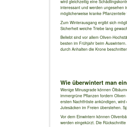
wird gleichzeitig eine Schädlingsko
interessant und werden ungesehen i
möglicherweise kranke Pflanzenteile 
Zum Winterausgang ergibt sich möglic
Sicherheit weiche Triebe lang gewac
Beliebt sind vor allem Oliven-Hochs
besten im Frühjahr beim Auswintern.
durch Anhalten die Krone beschnitten
Wie überwintert man ei
Wenige Minusgrade können Ölbäume ve
immergrüne Pflanzen fordern Oliven 
ersten Nachtfröste ankündigen, wird d
Jutesäcken im Freien überstehen. Spä
Vor dem Einwintern können Olivenbä
werden eingekürzt. Die Rückschnitte