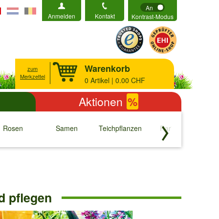
An
Anmelden
Kontakt
Kontrast-Modus
Warenkorb
zum
Merkzettel
0
Artikel | 0.00 CHF
Aktionen
%
Rosen
Samen
Teichpflanzen
Raritäten
S
↓
↓
↓
↓
d pflegen