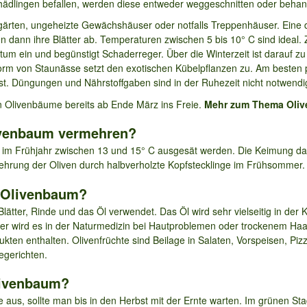
hädlingen befallen, werden diese entweder weggeschnitten oder behan
ärten, ungeheizte Gewächshäuser oder notfalls Treppenhäuser. Eine d
ven dann ihre Blätter ab. Temperaturen zwischen 5 bis 10° C sind ideal.
tum ein und begünstigt Schaderreger. Über die Winterzeit ist darauf z
rm von Staunässe setzt den exotischen Kübelpflanzen zu. Am besten
ist. Düngungen und Nährstoffgaben sind in der Ruhezeit nicht notwendi
 Olivenbäume bereits ab Ende März ins Freie.
Mehr zum Thema Oliv
ivenbaum vermehren?
m Frühjahr zwischen 13 und 15° C ausgesät werden. Die Keimung dau
rmehrung der Oliven durch halbverholzte Kopfstecklinge im Frühsommer.
 Olivenbaum?
ätter, Rinde und das Öl verwendet. Das Öl wird sehr vielseitig in der
r wird es in der Naturmedizin bei Hautproblemen oder trockenem Haa
kten enthalten. Olivenfrüchte sind Beilage in Salaten, Vorspeisen, Piz
gerichten.
livenbaum?
 aus, sollte man bis in den Herbst mit der Ernte warten. Im grünen Sta