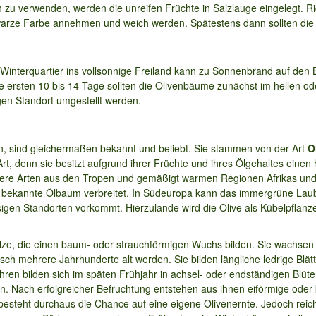
zu verwenden, werden die unreifen Früchte in Salzlauge eingelegt. Rich
chwarze Farbe annehmen und weich werden. Spätestens dann sollten d
nterquartier ins vollsonnige Freiland kann zu Sonnenbrand auf den B
e ersten 10 bis 14 Tage sollten die Olivenbäume zunächst im hellen ode
en Standort umgestellt werden.
en, sind gleichermaßen bekannt und beliebt. Sie stammen von der Art
O
te Art, denn sie besitzt aufgrund ihrer Früchte und ihres Ölgehaltes einen
itere Arten aus den Tropen und gemäßigt warmen Regionen Afrikas und
er bekannte Ölbaum verbreitet. In Südeuropa kann das immergrüne Lau
sigen Standorten vorkommt. Hierzulande wird die Olive als Kübelpflan
e, die einen baum- oder strauchförmigen Wuchs bilden. Sie wachsen
isch mehrere Jahrhunderte alt werden. Sie bilden längliche ledrige Blä
en bilden sich im späten Frühjahr in achsel- oder endständigen Blüte
an. Nach erfolgreicher Befruchtung entstehen aus ihnen eiförmige oder 
 besteht durchaus die Chance auf eine eigene Olivenernte. Jedoch reich