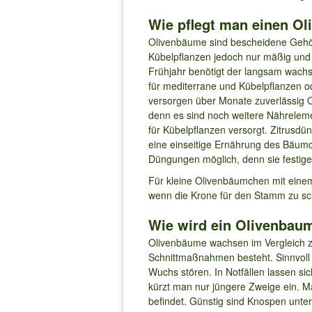
Wie pflegt man einen Ol
Olivenbäume sind bescheidene Gehölz
Kübelpflanzen jedoch nur mäßig und 
Frühjahr benötigt der langsam wach
für mediterrane und Kübelpflanzen 
versorgen über Monate zuverlässig Ol
denn es sind noch weitere Nähreleme
für Kübelpflanzen versorgt. Zitrusdü
eine einseitige Ernährung des Bäum
Düngungen möglich, denn sie festige
Für kleine Olivenbäumchen mit eine
wenn die Krone für den Stamm zu sc
Wie wird ein Olivenbau
Olivenbäume wachsen im Vergleich z
Schnittmaßnahmen besteht. Sinnvoll 
Wuchs stören. In Notfällen lassen si
kürzt man nur jüngere Zweige ein. M
befindet. Günstig sind Knospen unte