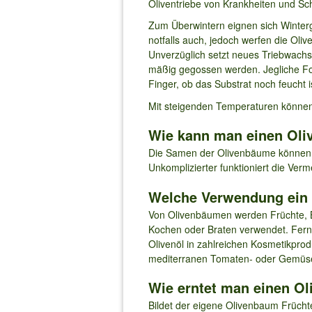
Oliventriebe von Krankheiten und Sc
Zum Überwintern eignen sich Winterg
notfalls auch, jedoch werfen die Oli
Unverzüglich setzt neues Triebwachs
mäßig gegossen werden. Jegliche Fo
Finger, ob das Substrat noch feucht 
Mit steigenden Temperaturen können
Wie kann man einen Ol
Die Samen der Olivenbäume können i
Unkomplizierter funktioniert die Ve
Welche Verwendung ein
Von Olivenbäumen werden Früchte, Bl
Kochen oder Braten verwendet. Ferne
Olivenöl in zahlreichen Kosmetikprodu
mediterranen Tomaten- oder Gemüse
Wie erntet man einen O
Bildet der eigene Olivenbaum Früchte