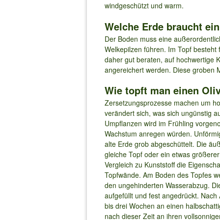
windgeschützt und warm.
Welche Erde braucht ei
Der Boden muss eine außerordentlic
Welkepilzen führen. Im Topf besteht
daher gut beraten, auf hochwertige 
angereichert werden. Diese groben M
Wie topft man einen Oli
Zersetzungsprozesse machen um hochw
verändert sich, was sich ungünstig a
Umpflanzen wird im Frühling vorgeno
Wachstum anregen würden. Unförmige
alte Erde grob abgeschüttelt. Die ä
gleiche Topf oder ein etwas größerer
Vergleich zu Kunststoff die Eigenscha
Topfwände. Am Boden des Topfes wer
den ungehinderten Wasserabzug. Die O
aufgefüllt und fest angedrückt. Nac
bis drei Wochen an einen halbschatti
nach dieser Zeit an ihren vollsonnig