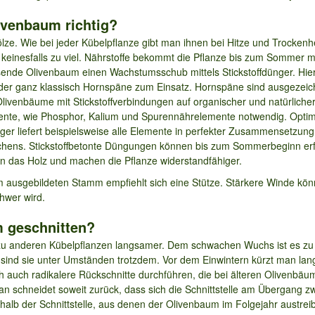
ivenbaum richtig?
e. Wie bei jeder Kübelpflanze gibt man ihnen bei Hitze und Trockenhe
keinesfalls zu viel. Nährstoffe bekommt die Pflanze bis zum Sommer mo
sende Olivenbaum einen Wachstumsschub mittels Stickstoffdünger. H
oder ganz klassisch Hornspäne zum Einsatz. Hornspäne sind ausgezeic
ivenbäume mit Stickstoffverbindungen auf organischer und natürlicher B
nte, wie Phosphor, Kalium und Spurennährelemente notwendig. Optimal
nger liefert beispielsweise alle Elemente in perfekter Zusammensetzun
chens. Stickstoffbetonte Düngungen können bis zum Sommerbeginn erf
n das Holz und machen die Pflanze widerstandfähiger.
m ausgebildeten Stamm empfiehlt sich eine Stütze. Stärkere Winde k
hwer wird.
m geschnitten?
u anderen Kübelpflanzen langsamer. Dem schwachen Wuchs ist es zu v
sind sie unter Umständen trotzdem. Vor dem Einwintern kürzt man lang
ch auch radikalere Rückschnitte durchführen, die bei älteren Olivenbäu
an schneidet soweit zurück, dass sich die Schnittstelle am Übergang 
rhalb der Schnittstelle, aus denen der Olivenbaum im Folgejahr austr