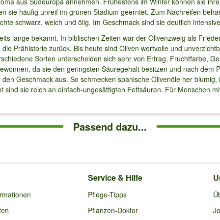
 Aroma aus Südeuropa annehmen. Frühestens im Winter können sie ihre 
den sie häufig unreif im grünen Stadium geerntet. Zum Nachreifen beha
chte schwarz, weich und ölig. Im Geschmack sind sie deutlich intensive
eits lange bekannt. In biblischen Zeiten war der Olivenzweig als Frie
 die Prähistorie zurück. Bis heute sind Oliven wertvolle und unverzich
erschiedene Sorten unterscheiden sich sehr von Ertrag, Fruchtfarbe, G
gewonnen, da sie den geringsten Säuregehalt besitzen und nach dem
h den Geschmack aus. So schmecken spanische Olivenöle her blumig, ita
amt sind sie reich an einfach-ungesättigten Fettsäuren. Für Menschen mi
Passend dazu...
Service & Hilfe
U
ormationen
Pflege-Tipps
Ü
ten
Pflanzen-Doktor
Jo