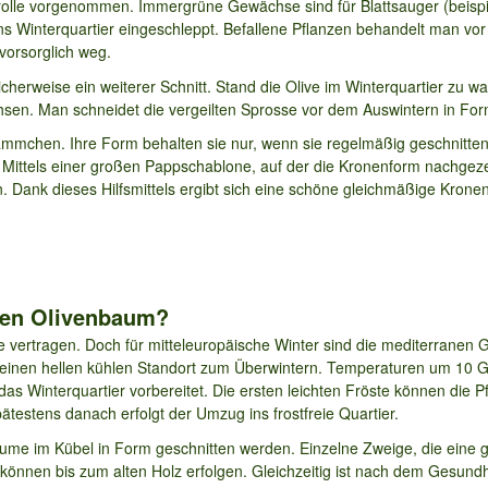
ntrolle vorgenommen. Immergrüne Gewächse sind für Blattsauger (beisp
ns Winterquartier eingeschleppt. Befallene Pflanzen behandelt man v
vorsorglich weg.
herweise ein weiterer Schnitt. Stand die Olive im Winterquartier zu w
hsen. Man schneidet die vergeilten Sprosse vor dem Auswintern in For
tämmchen. Ihre Form behalten sie nur, wenn sie regelmäßig geschnitt
 Mittels einer großen Pappschablone, auf der die Kronenform nachgezei
. Dank dieses Hilfsmittels ergibt sich eine schöne gleichmäßige Krone
nen Olivenbaum?
rtragen. Doch für mitteleuropäische Winter sind die mediterranen G
einen hellen kühlen Standort zum Überwintern. Temperaturen um 10 Gr
as Winterquartier vorbereitet. Die ersten leichten Fröste können die P
testens danach erfolgt der Umzug ins frostfreie Quartier.
ume im Kübel in Form geschnitten werden. Einzelne Zweige, die eine 
 können bis zum alten Holz erfolgen. Gleichzeitig ist nach dem Gesund