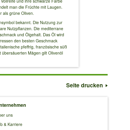
Vollreife und ihre schwarze Farbe
ndelt man die Früchte mit Laugen.
r als grüne Oliven.
densymbol bekannt. Die Nutzung zur
tbare Nutzpflanzen. Die mediterrane
eschmack und Ölgehalt. Das Öl wird
 Pressen den besten Geschmack
lienische pfeffrig, französische süß
t übersäuerten Mägen gilt Olivenöl
Seite drucken
nternehmen
ber uns
b & Karriere