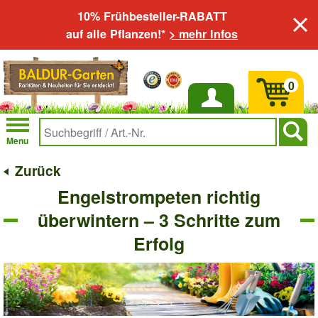
10% Frühbesteller-RABATT
auf alle Pflanzen!*
> mehr Infos
0
Anmelden
Menu
Zurück
Engelstrompeten richtig
überwintern – 3 Schritte zum
Erfolg