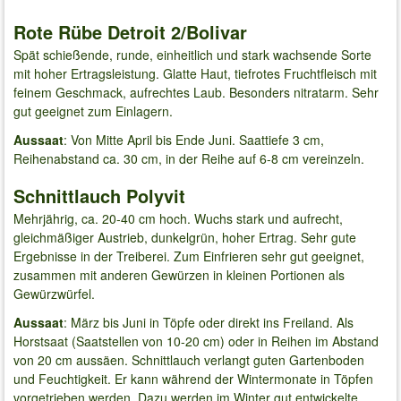
Rote Rübe Detroit 2/Bolivar
Spät schießende, runde, einheitlich und stark wachsende Sorte
mit hoher Ertragsleistung. Glatte Haut, tiefrotes Fruchtfleisch mit
feinem Geschmack, aufrechtes Laub. Besonders nitratarm. Sehr
gut geeignet zum Einlagern.
Aussaat
: Von Mitte April bis Ende Juni. Saattiefe 3 cm,
Reihenabstand ca. 30 cm, in der Reihe auf 6-8 cm vereinzeln.
Schnittlauch Polyvit
Mehrjährig, ca. 20-40 cm hoch. Wuchs stark und aufrecht,
gleichmäßiger Austrieb, dunkelgrün, hoher Ertrag. Sehr gute
Ergebnisse in der Treiberei. Zum Einfrieren sehr gut geeignet,
zusammen mit anderen Gewürzen in kleinen Portionen als
Gewürzwürfel.
Aussaat
: März bis Juni in Töpfe oder direkt ins Freiland. Als
Horstsaat (Saatstellen von 10-20 cm) oder in Reihen im Abstand
von 20 cm aussäen. Schnittlauch verlangt guten Gartenboden
und Feuchtigkeit. Er kann während der Wintermonate in Töpfen
vorgetrieben werden. Dazu werden im Winter gut entwickelte