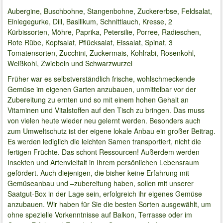
Aubergine, Buschbohne, Stangenbohne, Zuckererbse, Feldsalat,
Einlegegurke, Dill, Basilikum, Schnittlauch, Kresse, 2
Kürbissorten, Möhre, Paprika, Petersilie, Porree, Radieschen,
Rote Rübe, Kopfsalat, Pflücksalat, Eissalat, Spinat, 3
Tomatensorten, Zucchini, Zuckermais, Kohlrabi, Rosenkohl,
Weißkohl, Zwiebeln und Schwarzwurzel
Früher war es selbstverständlich frische, wohlschmeckende
Gemüse im eigenen Garten anzubauen, unmittelbar vor der
Zubereitung zu ernten und so mit einem hohen Gehalt an
Vitaminen und Vitalstoffen auf den Tisch zu bringen. Das muss
von vielen heute wieder neu gelernt werden. Besonders auch
zum Umweltschutz ist der eigene lokale Anbau ein großer Beitrag.
Es werden lediglich die leichten Samen transportiert, nicht die
fertigen Früchte. Das schont Ressourcen! Außerdem werden
Insekten und Artenvielfalt in Ihrem persönlichen Lebensraum
gefördert. Auch diejenigen, die bisher keine Erfahrung mit
Gemüseanbau und –zubereitung haben, sollen mit unserer
Saatgut-Box in der Lage sein, erfolgreich ihr eigenes Gemüse
anzubauen. Wir haben für Sie die besten Sorten ausgewählt, um
ohne spezielle Vorkenntnisse auf Balkon, Terrasse oder im