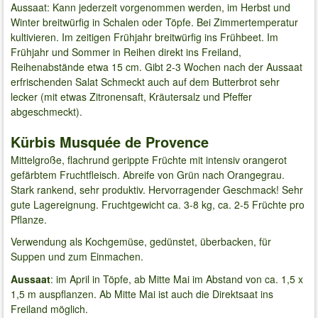
Aussaat: Kann jederzeit vorgenommen werden, im Herbst und
Winter breitwürfig in Schalen oder Töpfe. Bei Zimmertemperatur
kultivieren. Im zeitigen Frühjahr breitwürfig ins Frühbeet. Im
Frühjahr und Sommer in Reihen direkt ins Freiland,
Reihenabstände etwa 15 cm. Gibt 2-3 Wochen nach der Aussaat
erfrischenden Salat Schmeckt auch auf dem Butterbrot sehr
lecker (mit etwas Zitronensaft, Kräutersalz und Pfeffer
abgeschmeckt).
Kürbis Musquée de Provence
Mittelgroße, flachrund gerippte Früchte mit intensiv orangerot
gefärbtem Fruchtfleisch. Abreife von Grün nach Orangegrau.
Stark rankend, sehr produktiv. Hervorragender Geschmack! Sehr
gute Lagereignung. Fruchtgewicht ca. 3-8 kg, ca. 2-5 Früchte pro
Pflanze.
Verwendung als Kochgemüse, gedünstet, überbacken, für
Suppen und zum Einmachen.
Aussaat
: im April in Töpfe, ab Mitte Mai im Abstand von ca. 1,5 x
1,5 m auspflanzen. Ab Mitte Mai ist auch die Direktsaat ins
Freiland möglich.