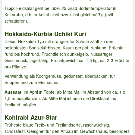
Tipp
: Feldsalat geht bei über 25 Grad Bodentemperatur in
Keimruhe, d.h. er keimt nicht bzw. nicht gleichmäßig (evtl.
schattieren).
Hokkaido-Kürbis Uchiki Kuri
Dieser Hokkaido-Typ mit orangeroter Schale zählt zu den
beliebtesten Speisekürbissen. Kaum gerippt, rankend, Früchte
rund bis hochrund, Fruchtfleisch dunkelgelb. Nussartiger
Geschmack, lagerfähig. Fruchtgewicht ca. 1,5 kg, ca. 2-3 Früchte
pro Pflanze.
Verwendung als Kochgemüse, gedünstet, überbacken, für
Suppen und zum Einmachen.
Aussaat
: im April in Töpfe, ab Mitte Mai im Abstand von ca. 1 x
1,5 m auspflanzen. Ab Mitte Mai ist auch die Direktsaat ins
Freiland möglich.
Kohlrabi Azur-Star
Früheste blaue Treib- und Freilandsorte, raschwüchsig,
schossfest. Geeignet für den Anbau im Gewächshaus, besonders