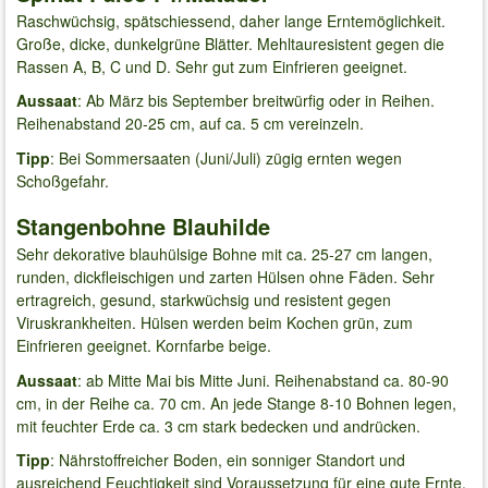
Raschwüchsig, spätschiessend, daher lange Erntemöglichkeit.
Große, dicke, dunkelgrüne Blätter. Mehltauresistent gegen die
Rassen A, B, C und D. Sehr gut zum Einfrieren geeignet.
Aussaat
: Ab März bis September breitwürfig oder in Reihen.
Reihenabstand 20-25 cm, auf ca. 5 cm vereinzeln.
Tipp
: Bei Sommersaaten (Juni/Juli) zügig ernten wegen
Schoßgefahr.
Stangenbohne Blauhilde
Sehr dekorative blauhülsige Bohne mit ca. 25-27 cm langen,
runden, dickfleischigen und zarten Hülsen ohne Fäden. Sehr
ertragreich, gesund, starkwüchsig und resistent gegen
Viruskrankheiten. Hülsen werden beim Kochen grün, zum
Einfrieren geeignet. Kornfarbe beige.
Aussaat
: ab Mitte Mai bis Mitte Juni. Reihenabstand ca. 80-90
cm, in der Reihe ca. 70 cm. An jede Stange 8-10 Bohnen legen,
mit feuchter Erde ca. 3 cm stark bedecken und andrücken.
Tipp
: Nährstoffreicher Boden, ein sonniger Standort und
ausreichend Feuchtigkeit sind Voraussetzung für eine gute Ernte.