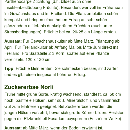
Parthenocarpe Züchtung (d.h. bildet auch ohne
Insektenbestäubung Früchte). Besonders wertvoll im Frühanbau
im Gewächshaus und im Freiland. Die Pflanzen bleiben schön
kompakt und bringen einen hohen Ertrag an sehr schön
glänzendem mittel- bis dunkelgrünen Früchten (auch unter
Stressbedingungen). Früchte bei ca. 20-25 cm Länge ernten.
Aussaat
: Für Gewächshauskultur ab Mitte März, Pflanzung ab
April. Für Freilandkultur ab Anfang Mai bis Mitte Juni direkt ins
Freiland. Pro Saatstelle 2-3 Korn, später auf eine Pflanze
vereinzeln. 120 x 120 cm
Tipp
: Früchte klein ernten. Sie schmecken besser, sind zarter
und es gibt einen insgesamt höheren Ertrag.
Zuckererbse Norli
Frühe mittelgrüne Sorte, kräftig wachsend, standfest, ca. 50 cm
hoch, bastfreie Hülsen, sehr süß. Mineralstoff- und vitaminreich.
Gut zum Einfrieren geeignet. Bei Zuckererbsen werden die
jungen Hülsen verzehrt, bevor sich große Körner bilden. Resistent
gegen die Pilzkrankheit Fusarium oxysporum (Fusarium-Welke).
Aussaat
: ab Mitte März, wenn der Boden erwärmt ist.