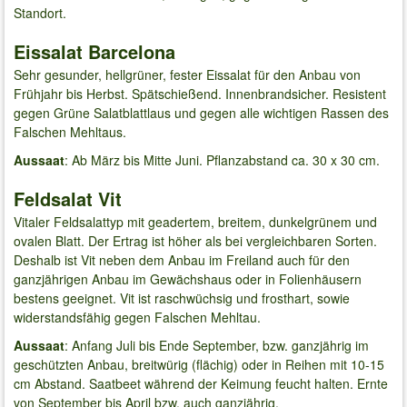
Standort.
Eissalat Barcelona
Sehr gesunder, hellgrüner, fester Eissalat für den Anbau von
Frühjahr bis Herbst. Spätschießend. Innenbrandsicher. Resistent
gegen Grüne Salatblattlaus und gegen alle wichtigen Rassen des
Falschen Mehltaus.
Aussaat
: Ab März bis Mitte Juni. Pflanzabstand ca. 30 x 30 cm.
Feldsalat Vit
Vitaler Feldsalattyp mit geadertem, breitem, dunkelgrünem und
ovalen Blatt. Der Ertrag ist höher als bei vergleichbaren Sorten.
Deshalb ist Vit neben dem Anbau im Freiland auch für den
ganzjährigen Anbau im Gewächshaus oder in Folienhäusern
bestens geeignet. Vit ist raschwüchsig und frosthart, sowie
widerstandsfähig gegen Falschen Mehltau.
Aussaat
: Anfang Juli bis Ende September, bzw. ganzjährig im
geschützten Anbau, breitwürig (flächig) oder in Reihen mit 10-15
cm Abstand. Saatbeet während der Keimung feucht halten. Ernte
von September bis April bzw. auch ganzjährig.