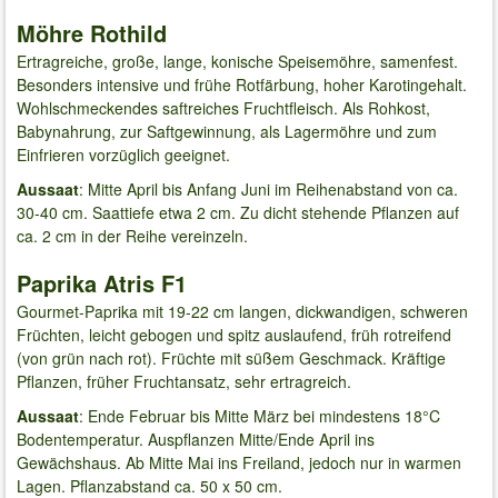
Möhre Rothild
Ertragreiche, große, lange, konische Speisemöhre, samenfest.
Besonders intensive und frühe Rotfärbung, hoher Karotingehalt.
Wohlschmeckendes saftreiches Fruchtfleisch. Als Rohkost,
Babynahrung, zur Saftgewinnung, als Lagermöhre und zum
Einfrieren vorzüglich geeignet.
Aussaat
: Mitte April bis Anfang Juni im Reihenabstand von ca.
30-40 cm. Saattiefe etwa 2 cm. Zu dicht stehende Pflanzen auf
ca. 2 cm in der Reihe vereinzeln.
Paprika Atris F1
Gourmet-Paprika mit 19-22 cm langen, dickwandigen, schweren
Früchten, leicht gebogen und spitz auslaufend, früh rotreifend
(von grün nach rot). Früchte mit süßem Geschmack. Kräftige
Pflanzen, früher Fruchtansatz, sehr ertragreich.
Aussaat
: Ende Februar bis Mitte März bei mindestens 18°C
Bodentemperatur. Auspflanzen Mitte/Ende April ins
Gewächshaus. Ab Mitte Mai ins Freiland, jedoch nur in warmen
Lagen. Pflanzabstand ca. 50 x 50 cm.