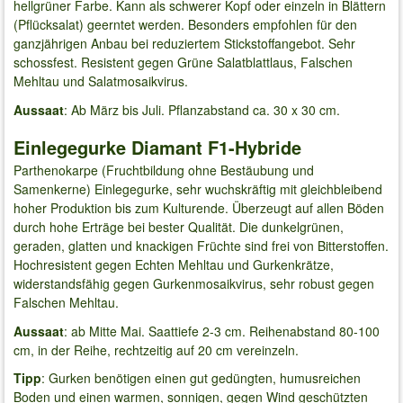
hellgrüner Farbe. Kann als schwerer Kopf oder einzeln in Blättern
(Pflücksalat) geerntet werden. Besonders empfohlen für den
ganzjährigen Anbau bei reduziertem Stickstoffangebot. Sehr
schossfest. Resistent gegen Grüne Salatblattlaus, Falschen
Mehltau und Salatmosaikvirus.
Aussaat
: Ab März bis Juli. Pflanzabstand ca. 30 x 30 cm.
Einlegegurke Diamant F1-Hybride
Parthenokarpe (Fruchtbildung ohne Bestäubung und
Samenkerne) Einlegegurke, sehr wuchskräftig mit gleichbleibend
hoher Produktion bis zum Kulturende. Überzeugt auf allen Böden
durch hohe Erträge bei bester Qualität. Die dunkelgrünen,
geraden, glatten und knackigen Früchte sind frei von Bitterstoffen.
Hochresistent gegen Echten Mehltau und Gurkenkrätze,
widerstandsfähig gegen Gurkenmosaikvirus, sehr robust gegen
Falschen Mehltau.
Aussaat
: ab Mitte Mai. Saattiefe 2-3 cm. Reihenabstand 80-100
cm, in der Reihe, rechtzeitig auf 20 cm vereinzeln.
Tipp
: Gurken benötigen einen gut gedüngten, humusreichen
Boden und einen warmen, sonnigen, gegen Wind geschützten