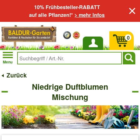
10% Frühbesteller-RABATT
auf alle Pflanzen!*
> mehr Infos
0
Anmelden
Menu
Zurück
Niedrige Duftblumen
Mischung