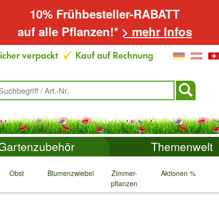
10% Frühbesteller-RABATT
auf alle Pflanzen!*
> mehr Infos
Gartenzubehör
Themenwelt
Obst
Blumenzwiebeln
Zimmer-
Aktionen %
pflanzen
↓
↓
↓
↓