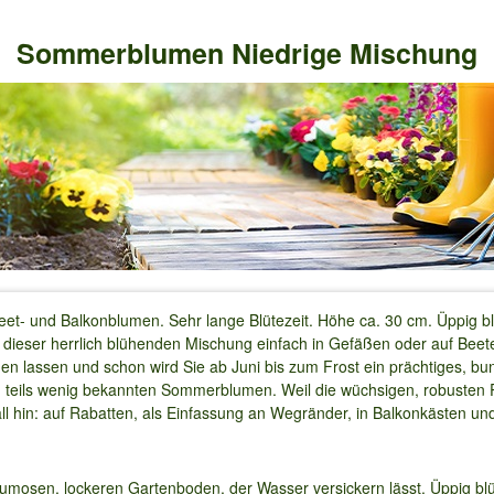
Sommerblumen Niedrige Mischung
eet- und Balkonblumen. Sehr lange Blütezeit. Höhe ca. 30 cm. Üppig 
 dieser herrlich blühenden Mischung einfach in Gefäßen oder auf Beete
nen lassen und schon wird Sie ab Juni bis zum Frost ein prächtiges, b
, teils wenig bekannten Sommerblumen. Weil die wüchsigen, robusten 
ll hin: auf Rabatten, als Einfassung an Wegränder, in Balkonkästen u
osen, lockeren Gartenboden, der Wasser versickern lässt. Üppig blü