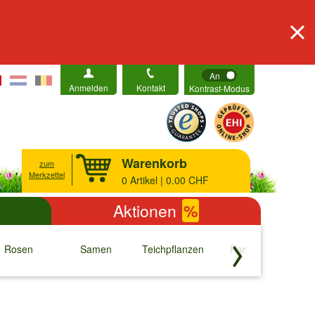
An
Anmelden
Kontakt
Kontrast-Modus
Warenkorb
zum
Merkzettel
0
Artikel | 0.00 CHF
Aktionen
%
Rosen
Samen
Teichpflanzen
Raritäten
S
↓
↓
↓
↓