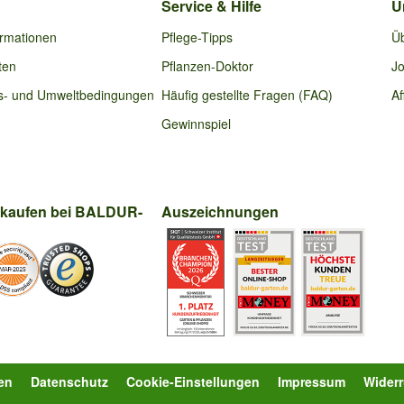
Service & Hilfe
U
ormationen
Pflege-Tipps
Ü
ten
Pflanzen-Doktor
Jo
s- und Umweltbedingungen
Häufig gestellte Fragen (FAQ)
Af
Gewinnspiel
nkaufen bei BALDUR-
Auszeichnungen
en
Datenschutz
Cookie-Einstellungen
Impressum
Wider