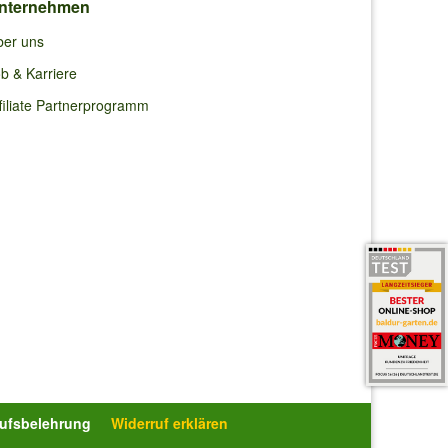
nternehmen
ber uns
b & Karriere
filiate Partnerprogramm
rufsbelehrung
Widerruf erklären