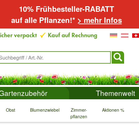
10% Frühbesteller-RABATT
auf alle Pflanzen!*
> mehr Infos
Gartenzubehör
Themenwelt
Obst
Blumenzwiebeln
Zimmer-
Aktionen %
pflanzen
↓
↓
↓
↓