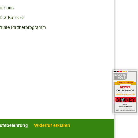
ber uns
b & Karriere
filiate Partnerprogramm
rufsbelehrung
Widerruf erklären