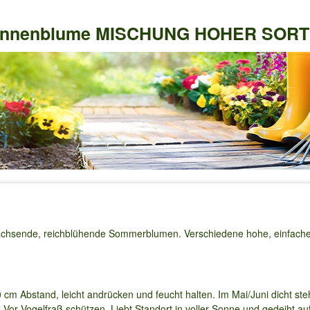
nnenblume MISCHUNG HOHER SOR
achsende, reichblühende Sommerblumen. Verschiedene hohe, einfache 
40 cm Abstand, leicht andrücken und feucht halten. Im Mai/Juni dicht st
or Vogelfraß schützen. Liebt Standort in voller Sonne und gedeiht au