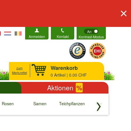
An
Anmelden
Kontakt
Kontrast-Modus
Warenkorb
zum
Merkzettel
0
Artikel | 0.00 CHF
Aktionen
%
Rosen
Samen
Teichpflanzen
Raritäten
S
↓
↓
↓
↓