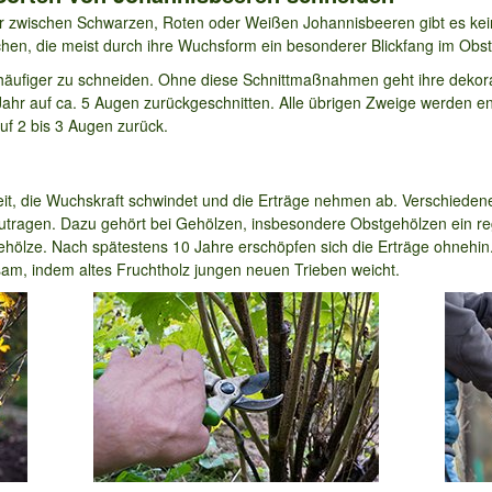
er zwischen Schwarzen, Roten oder Weißen Johannisbeeren gibt es ke
n, die meist durch ihre Wuchsform ein besonderer Blickfang im Obst
ufiger zu schneiden. Ohne diese Schnittmaßnahmen geht ihre dekorat
 Jahr auf ca. 5 Augen zurückgeschnitten. Alle übrigen Zweige werden ent
uf 2 bis 3 Augen zurück.
Zeit, die Wuchskraft schwindet und die Erträge nehmen ab. Verschied
izutragen. Dazu gehört bei Gehölzen, insbesondere Obstgehölzen ein r
hölze. Nach spätestens 10 Jahre erschöpfen sich die Erträge ohnehin.
m, indem altes Fruchtholz jungen neuen Trieben weicht.