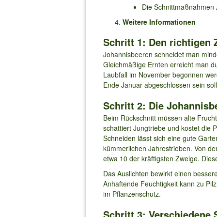
Die Schnittmaßnahmen z
Weitere Informationen
Schritt 1: Den richtige
Johannisbeeren schneidet man mindeste
Gleichmäßige Ernten erreicht man du
Laubfall im November begonnen werde
Ende Januar abgeschlossen sein soll
Schritt 2: Die Johannisb
Beim Rückschnitt müssen alte Fruchtt
schattiert Jungtriebe und kostet di
Schneiden lässt sich eine gute Gart
kümmerlichen Jahrestrieben. Von den
etwa 10 der kräftigsten Zweige. Dies
Das Auslichten bewirkt einen besseren
Anhaftende Feuchtigkeit kann zu Pilz
im Pflanzenschutz.
Schritt 3: Verschiedene