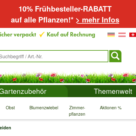
10% Frühbesteller-RABATT
auf alle Pflanzen!*
> mehr Infos
Gartenzubehör
Themenwelt
Obst
Blumenzwiebeln
Zimmer-
Aktionen %
pflanzen
↓
↓
↓
↓
neiden