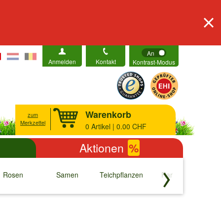
An
Anmelden
Kontakt
Kontrast-Modus
Warenkorb
zum
Merkzettel
0
Artikel | 0.00 CHF
Aktionen
%
Rosen
Samen
Teichpflanzen
Raritäten
S
↓
↓
↓
↓