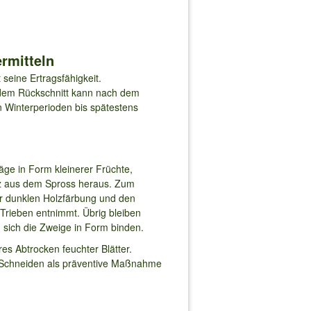
rmitteln
 seine Ertragsfähigkeit.
t dem Rückschnitt kann nach dem
 Winterperioden bis spätestens
äge in Form kleinerer Früchte,
atz aus dem Spross heraus. Zum
er dunklen Holzfärbung und den
Trieben entnimmt. Übrig bleiben
n sich die Zweige in Form binden.
res Abtrocken feuchter Blätter.
lt Schneiden als präventive Maßnahme