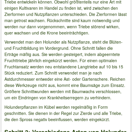
Triebe entwickeln können. Obwohl größtenteils nur eine Art mit
einigen Kultivaren im Handel zu finden ist, wird zwischen den
Zierformen und Nutzpflanzen unterschieden. Die Zierformen lässt
man getrost wachsen. Rückschnitte sind kaum notwendig und
werden nur dann vorgenommen, wenn Triebe störend wirken,
quer wachsen und die Krone beeinträchtigen.
Verwendet man den Holunder als Nutzpflanze, steht die Blüten-
und Fruchtbildung im Vordergrund. Ohne Schnitt fallen die
Erträge mäßig aus. Sie werden gesteigert, indem abgeerntete
Fruchttriebe jährlich eingekürzt werden. Für einen optimalen
Fruchtansatz werden neu entstandene Langtriebe auf 10 bis 15
Stück reduziert. Zum Schnitt verwendet man je nach
Astdurchmesser entweder eine Ast- oder Gartenschere. Reichen
diese Werkzeuge nicht aus, kommt eine Baumsäge zum Einsatz.
Größere Schnittwunden werden mit Baumwachs verschlossen,
um ein Eindringen von Krankheitserregern zu verhindern.
Holunderpflanzen im Kübel werden regelmäßig in Form
geschnitten. Sie dienen in der Regel zur Zierde und alle Triebe,
die den Spross negativ beeinflussen, werden eingekürzt.
Schritt 3: Verschiedene Arten von Holunder