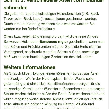
schneiden
Die gelb-, rot- und dunkellaubigen Holundersorten (z.B. 'Black
Tower' oder 'Black Lace') müssen kaum geschnitten werden.
Durch ihre Laubfärbung wachsen sie etwas schwächer. Sie
werden nur bei Bedarf eingekürzt.
Öfters bzw. regelmäßig einmal pro Jahr wird die reine Art des
Schwarzen Holunders (
Sambucus nigra
) geschnitten, wenn man
ihre Blüten und Früchte ernten möchte. Steht die Ernte nicht im
Vordergrund, beschränkt man den Schnitt auf das notwendige
Maß wie bei den buntlaubigen Zierformen des Holunders.
Weitere Informationen
Als Strauch bildet Holunder einen hölzernen Spross aus Ästen
und Zweigen. Wie in der Natur typisch, ist der Wuchs selten
gleichmäßig und einheitlich. Schnittmaßnahmen sorgen für die
notwendige Korrektur der Wuchsform. Besonders an ungünstigen
Stellen wächst Holunder außer der Form. Äste wachsen quer und
wirken möglicherweise störend. Nicht zuletzt verliert der Strauch
seine Anmut und optische Wirkung im Garten. Mit Ast- und
Gartenschere werden notwendige Korrekturen vorgenommen.