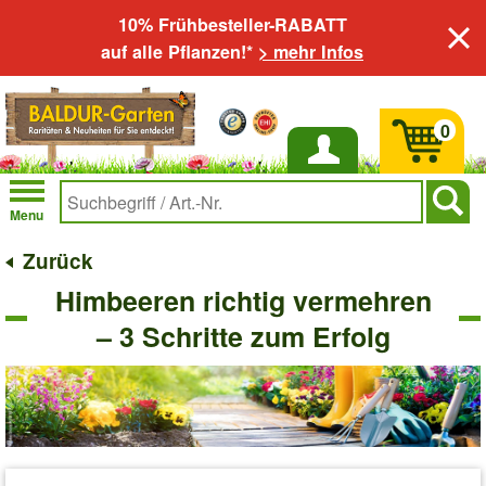
10% Frühbesteller-RABATT
auf alle Pflanzen!*
> mehr Infos
0
Anmelden
Menu
Zurück
Himbeeren richtig vermehren
– 3 Schritte zum Erfolg