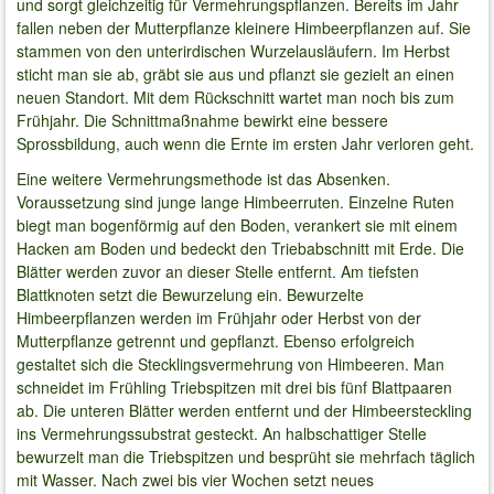
und sorgt gleichzeitig für Vermehrungspflanzen. Bereits im Jahr
fallen neben der Mutterpflanze kleinere Himbeerpflanzen auf. Sie
stammen von den unterirdischen Wurzelausläufern. Im Herbst
sticht man sie ab, gräbt sie aus und pflanzt sie gezielt an einen
neuen Standort. Mit dem Rückschnitt wartet man noch bis zum
Frühjahr. Die Schnittmaßnahme bewirkt eine bessere
Sprossbildung, auch wenn die Ernte im ersten Jahr verloren geht.
Eine weitere Vermehrungsmethode ist das Absenken.
Voraussetzung sind junge lange Himbeerruten. Einzelne Ruten
biegt man bogenförmig auf den Boden, verankert sie mit einem
Hacken am Boden und bedeckt den Triebabschnitt mit Erde. Die
Blätter werden zuvor an dieser Stelle entfernt. Am tiefsten
Blattknoten setzt die Bewurzelung ein. Bewurzelte
Himbeerpflanzen werden im Frühjahr oder Herbst von der
Mutterpflanze getrennt und gepflanzt. Ebenso erfolgreich
gestaltet sich die Stecklingsvermehrung von Himbeeren. Man
schneidet im Frühling Triebspitzen mit drei bis fünf Blattpaaren
ab. Die unteren Blätter werden entfernt und der Himbeersteckling
ins Vermehrungssubstrat gesteckt. An halbschattiger Stelle
bewurzelt man die Triebspitzen und besprüht sie mehrfach täglich
mit Wasser. Nach zwei bis vier Wochen setzt neues