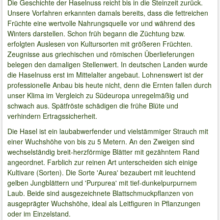
Die Geschichte der Haselnuss reicht bis in die Steinzeit zurück.
Unsere Vorfahren erkannten damals bereits, dass die fettreichen
Früchte eine wertvolle Nahrungsquelle vor und während des
Winters darstellen. Schon früh begann die Züchtung bzw.
erfolgten Auslesen von Kultursorten mit größeren Früchten.
Zeugnisse aus griechischen und römischen Überlieferungen
belegen den damaligen Stellenwert. In deutschen Landen wurde
die Haselnuss erst im Mittelalter angebaut. Lohnenswert ist der
professionelle Anbau bis heute nicht, denn die Ernten fallen durch
unser Klima im Vergleich zu Südeuropa unregelmäßig und
schwach aus. Spätfröste schädigen die frühe Blüte und
verhindern Ertragssicherheit.
Die Hasel ist ein laubabwerfender und vielstämmiger Strauch mit
einer Wuchshöhe von bis zu 5 Metern. An den Zweigen sind
wechselständig breit-herzförmige Blätter mit gezähntem Rand
angeordnet. Farblich zur reinen Art unterscheiden sich einige
Kultivare (Sorten). Die Sorte 'Aurea' bezaubert mit leuchtend
gelben Jungblättern und 'Purpurea' mit tief-dunkelpurpurnem
Laub. Beide sind ausgezeichnete Blattschmuckpflanzen von
ausgeprägter Wuchshöhe, ideal als Leitfiguren in Pflanzungen
oder im Einzelstand.