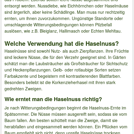
entsorgt werden. Nussdiebe, wie Eichhörnchen oder Haselmäuse
sind ärgerlich, aber keine Schädlinge. Man muss nur rechtzeitig
ernten, um ihnen zuvorzukommen. Ungünstige Standorte oder
umschlagende Witterungsbedingungen können Pilzbefall
auslösen, wie z.B. Bleiglanz, Hallimasch oder Echten Mehltau.
Welche Verwendung hat die Haselnuss?
Haselnüsse sind sowohl Nutz- als auch Zierpflanzen. Ihre Früchte
sind leckere Nüsse, die für den Verzehr geeignet sind. In Gärten
schätzt man die Laubsträucher als Großsträucher für Sichtschutz
und Heckenpflanzungen. Gelb- oder rotlaubige Sorten setzen
Farbakzente und begeistern mit kontrastierenden Blattfarben.
Besonders beliebt ist die Korkenzieherhasel mit ihren stark
gedrehten Zweigen.
Wie erntet man die Haselnuss richtig?
Je nach Witterungsbedingungen beginnt die Haselnuss-Ernte im
Spätsommer. Die Nüsse müssen ausgereift sein, sodass sie vom
Baum fallen. Am besten schüttelt man die Zweige, damit sie
herabfallen und eingesammelt werden können. Ein Pflücken vom
Baum empfiehlt sich nicht, denn unreife Haselnüsse trocknen