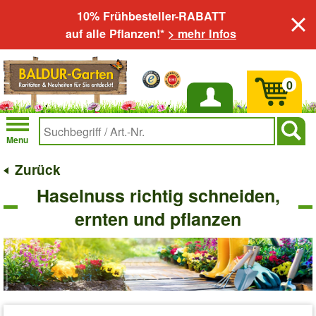
10% Frühbesteller-RABATT
auf alle Pflanzen!*
> mehr Infos
0
Anmelden
Menu
Zurück
Haselnuss richtig schneiden,
ernten und pflanzen