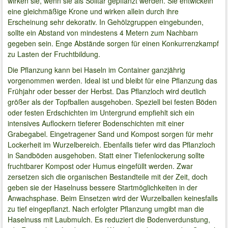
wirken sie, wenn sie als Solitär gepflanzt werden. Sie entwickeln
eine gleichmäßige Krone und wirken allein durch ihre
Erscheinung sehr dekorativ. In Gehölzgruppen eingebunden,
sollte ein Abstand von mindestens 4 Metern zum Nachbarn
gegeben sein. Enge Abstände sorgen für einen Konkurrenzkampf
zu Lasten der Fruchtbildung.
Die Pflanzung kann bei Haseln im Container ganzjährig
vorgenommen werden. Ideal ist und bleibt für eine Pflanzung das
Frühjahr oder besser der Herbst. Das Pflanzloch wird deutlich
größer als der Topfballen ausgehoben. Speziell bei festen Böden
oder festen Erdschichten im Untergrund empfiehlt sich ein
intensives Auflockern tieferer Bodenschichten mit einer
Grabegabel. Eingetragener Sand und Kompost sorgen für mehr
Lockerheit im Wurzelbereich. Ebenfalls tiefer wird das Pflanzloch
in Sandböden ausgehoben. Statt einer Tiefenlockerung sollte
fruchtbarer Kompost oder Humus eingefüllt werden. Zwar
zersetzen sich die organischen Bestandteile mit der Zeit, doch
geben sie der Haselnuss bessere Startmöglichkeiten in der
Anwachsphase. Beim Einsetzen wird der Wurzelballen keinesfalls
zu tief eingepflanzt. Nach erfolgter Pflanzung umgibt man die
Haselnuss mit Laubmulch. Es reduziert die Bodenverdunstung,