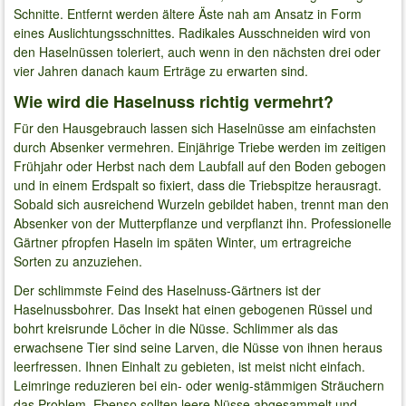
Schnitte. Entfernt werden ältere Äste nah am Ansatz in Form
eines Auslichtungsschnittes. Radikales Ausschneiden wird von
den Haselnüssen toleriert, auch wenn in den nächsten drei oder
vier Jahren danach kaum Erträge zu erwarten sind.
Wie wird die Haselnuss richtig vermehrt?
Für den Hausgebrauch lassen sich Haselnüsse am einfachsten
durch Absenker vermehren. Einjährige Triebe werden im zeitigen
Frühjahr oder Herbst nach dem Laubfall auf den Boden gebogen
und in einem Erdspalt so fixiert, dass die Triebspitze herausragt.
Sobald sich ausreichend Wurzeln gebildet haben, trennt man den
Absenker von der Mutterpflanze und verpflanzt ihn. Professionelle
Gärtner pfropfen Haseln im späten Winter, um ertragreiche
Sorten zu anzuziehen.
Der schlimmste Feind des Haselnuss-Gärtners ist der
Haselnussbohrer. Das Insekt hat einen gebogenen Rüssel und
bohrt kreisrunde Löcher in die Nüsse. Schlimmer als das
erwachsene Tier sind seine Larven, die Nüsse von ihnen heraus
leerfressen. Ihnen Einhalt zu gebieten, ist meist nicht einfach.
Leimringe reduzieren bei ein- oder wenig-stämmigen Sträuchern
das Problem. Ebenso sollten leere Nüsse abgesammelt und