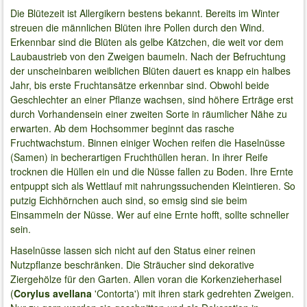
Die Blütezeit ist Allergikern bestens bekannt. Bereits im Winter
streuen die männlichen Blüten ihre Pollen durch den Wind.
Erkennbar sind die Blüten als gelbe Kätzchen, die weit vor dem
Laubaustrieb von den Zweigen baumeln. Nach der Befruchtung
der unscheinbaren weiblichen Blüten dauert es knapp ein halbes
Jahr, bis erste Fruchtansätze erkennbar sind. Obwohl beide
Geschlechter an einer Pflanze wachsen, sind höhere Erträge erst
durch Vorhandensein einer zweiten Sorte in räumlicher Nähe zu
erwarten. Ab dem Hochsommer beginnt das rasche
Fruchtwachstum. Binnen einiger Wochen reifen die Haselnüsse
(Samen) in becherartigen Fruchthüllen heran. In ihrer Reife
trocknen die Hüllen ein und die Nüsse fallen zu Boden. Ihre Ernte
entpuppt sich als Wettlauf mit nahrungssuchenden Kleintieren. So
putzig Eichhörnchen auch sind, so emsig sind sie beim
Einsammeln der Nüsse. Wer auf eine Ernte hofft, sollte schneller
sein.
Haselnüsse lassen sich nicht auf den Status einer reinen
Nutzpflanze beschränken. Die Sträucher sind dekorative
Ziergehölze für den Garten. Allen voran die Korkenzieherhasel
(
Corylus avellana
'Contorta') mit ihren stark gedrehten Zweigen.