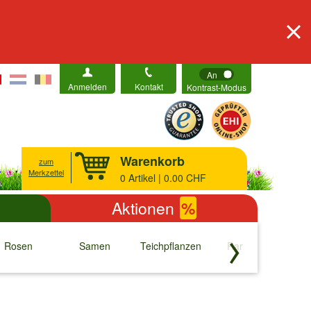
An
Anmelden
Kontakt
Kontrast-Modus
Warenkorb
zum
Merkzettel
0
Artikel | 0.00 CHF
Aktionen
%
Rosen
Samen
Teichpflanzen
Raritäten
S
↓
↓
↓
↓