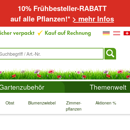
10% Frühbesteller-RABATT
auf alle Pflanzen!*
> mehr Infos
Gartenzubehör
Themenwelt
Obst
Blumenzwiebeln
Zimmer-
Aktionen %
pflanzen
↓
↓
↓
↓