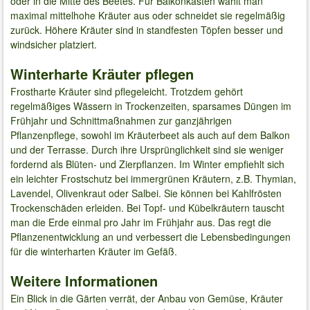
oder in die Mitte des Beetes. Für Balkonkästen wählt man
maximal mittelhohe Kräuter aus oder schneidet sie regelmäßig
zurück. Höhere Kräuter sind in standfesten Töpfen besser und
windsicher platziert.
Winterharte Kräuter pflegen
Frostharte Kräuter sind pflegeleicht. Trotzdem gehört
regelmäßiges Wässern in Trockenzeiten, sparsames Düngen im
Frühjahr und Schnittmaßnahmen zur ganzjährigen
Pflanzenpflege, sowohl im Kräuterbeet als auch auf dem Balkon
und der Terrasse. Durch ihre Ursprünglichkeit sind sie weniger
fordernd als Blüten- und Zierpflanzen. Im Winter empfiehlt sich
ein leichter Frostschutz bei immergrünen Kräutern, z.B. Thymian,
Lavendel, Olivenkraut oder Salbei. Sie können bei Kahlfrösten
Trockenschäden erleiden. Bei Topf- und Kübelkräutern tauscht
man die Erde einmal pro Jahr im Frühjahr aus. Das regt die
Pflanzenentwicklung an und verbessert die Lebensbedingungen
für die winterharten Kräuter im Gefäß.
Weitere Informationen
Ein Blick in die Gärten verrät, der Anbau von Gemüse, Kräuter