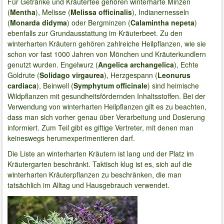
Für Getränke und Kräutertee gehören winterharte Minzen
(
Mentha
), Melisse (
Melissa officinalis
), Indianernesseln
(
Monarda didyma
) oder Bergminzen (
Calamintha nepeta
)
ebenfalls zur Grundausstattung im Kräuterbeet. Zu den
winterharten Kräutern gehören zahlreiche Heilpflanzen, wie sie
schon vor fast 1000 Jahren von Mönchen und Kräuterkundlern
genutzt wurden. Engelwurz (
Angelica archangelica
), Echte
Goldrute (
Solidago virgaurea
), Herzgespann (
Leonurus
cardiaca
), Beinwell (
Symphytum officinale
) sind heimische
Wildpflanzen mit gesundheitsfördernden Inhaltsstoffen. Bei der
Verwendung von winterharten Heilpflanzen gilt es zu beachten,
dass man sich vorher genau über Verarbeitung und Dosierung
informiert. Zum Teil gibt es giftige Vertreter, mit denen man
keineswegs herumexperimentieren darf.
Die Liste an winterharten Kräutern ist lang und der Platz im
Kräutergarten beschränkt. Taktisch klug ist es, sich auf die
winterharten Kräuterpflanzen zu beschränken, die man
tatsächlich im Alltag und Hausgebrauch verwendet.