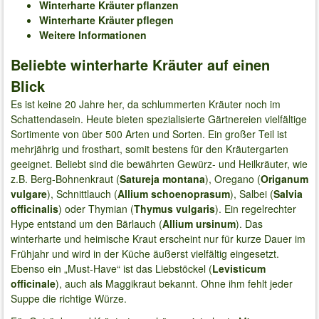
Winterharte Kräuter pflanzen
Winterharte Kräuter pflegen
Weitere Informationen
Beliebte winterharte Kräuter auf einen
Blick
Es ist keine 20 Jahre her, da schlummerten Kräuter noch im
Schattendasein. Heute bieten spezialisierte Gärtnereien vielfältige
Sortimente von über 500 Arten und Sorten. Ein großer Teil ist
mehrjährig und frosthart, somit bestens für den Kräutergarten
geeignet. Beliebt sind die bewährten Gewürz- und Heilkräuter, wie
z.B. Berg-Bohnenkraut (
Satureja montana
), Oregano (
Origanum
vulgare
), Schnittlauch (
Allium schoenoprasum
), Salbei (
Salvia
officinalis
) oder Thymian (
Thymus vulgaris
). Ein regelrechter
Hype entstand um den Bärlauch (
Allium ursinum
). Das
winterharte und heimische Kraut erscheint nur für kurze Dauer im
Frühjahr und wird in der Küche äußerst vielfältig eingesetzt.
Ebenso ein „Must-Have“ ist das Liebstöckel (
Levisticum
officinale
), auch als Maggikraut bekannt. Ohne ihm fehlt jeder
Suppe die richtige Würze.