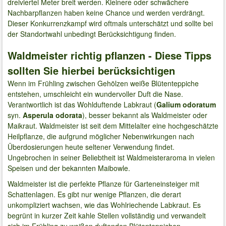
dreiviertel Meter breit werden. Kleinere oder schwächere
Nachbarpflanzen haben keine Chance und werden verdrängt.
Dieser Konkurrenzkampf wird oftmals unterschätzt und sollte bei
der Standortwahl unbedingt Berücksichtigung finden.
Waldmeister richtig pflanzen - Diese Tipps
sollten Sie hierbei berücksichtigen
Wenn im Frühling zwischen Gehölzen weiße Blütenteppiche
entstehen, umschleicht ein wundervoller Duft die Nase.
Verantwortlich ist das Wohlduftende Labkraut (
Galium odoratum
syn.
Asperula odorata
), besser bekannt als Waldmeister oder
Maikraut. Waldmeister ist seit dem Mittelalter eine hochgeschätzte
Heilpflanze, die aufgrund möglicher Nebenwirkungen nach
Überdosierungen heute seltener Verwendung findet.
Ungebrochen in seiner Beliebtheit ist Waldmeisteraroma in vielen
Speisen und der bekannten Maibowle.
Waldmeister ist die perfekte Pflanze für Garteneinsteiger mit
Schattenlagen. Es gibt nur wenige Pflanzen, die derart
unkompliziert wachsen, wie das Wohlriechende Labkraut. Es
begrünt in kurzer Zeit kahle Stellen vollständig und verwandelt