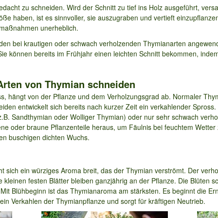
dacht zu schneiden. Wird der Schnitt zu tief ins Holz ausgeführt, versa
e haben, ist es sinnvoller, sie auszugraben und vertieft einzupflanze
ittmaßnahmen unerheblich.
n bei krautigen oder schwach verholzenden Thymianarten angewende
ie können bereits im Frühjahr einen leichten Schnitt bekommen, indem
 Arten von Thymian schneiden
, hängt von der Pflanze und dem Verholzungsgrad ab. Normaler Thym
den entwickelt sich bereits nach kurzer Zeit ein verkahlender Spross.
z.B. Sandthymian oder Wolliger Thymian) oder nur sehr schwach verho
e oder braune Pflanzenteile heraus, um Fäulnis bei feuchtem Wetter
nen buschigen dichten Wuchs.
 sich ein würziges Aroma breit, das der Thymian verströmt. Der verh
 kleinen festen Blätter bleiben ganzjährig an der Pflanze. Die Blüte
Mit Blühbeginn ist das Thymianaroma am stärksten. Es beginnt die Ernt
in Verkahlen der Thymianpflanze und sorgt für kräftigen Neutrieb.