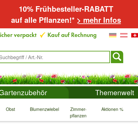
10% Frühbesteller-RABATT
auf alle Pflanzen!*
> mehr Infos
Gartenzubehör
Themenwelt
Obst
Blumenzwiebeln
Zimmer-
Aktionen %
pflanzen
↓
↓
↓
↓