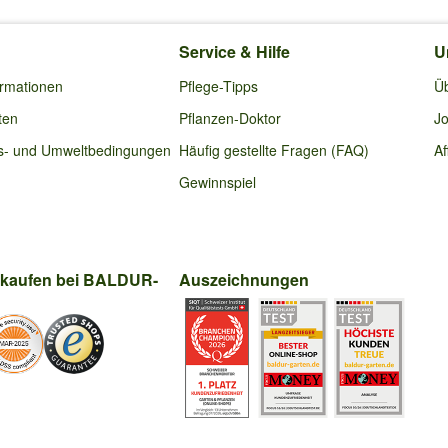
Service & Hilfe
U
ormationen
Pflege-Tipps
Ü
ten
Pflanzen-Doktor
Jo
s- und Umweltbedingungen
Häufig gestellte Fragen (FAQ)
Af
Gewinnspiel
nkaufen bei BALDUR-
Auszeichnungen