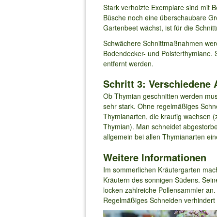
Stark verholzte Exemplare sind mit Be
Büsche noch eine überschaubare Größ
Gartenbeet wächst, ist für die Schn
Schwächere Schnittmaßnahmen werde
Bodendecker- und Polsterthymiane. S
entfernt werden.
Schritt 3: Verschiedene
Ob Thymian geschnitten werden muss
sehr stark. Ohne regelmäßiges Schnei
Thymianarten, die krautig wachsen (
Thymian). Man schneidet abgestorben
allgemein bei allen Thymianarten ei
Weitere Informationen
Im sommerlichen Kräutergarten macht
Kräutern des sonnigen Südens. Seine
locken zahlreiche Pollensammler an. 
Regelmäßiges Schneiden verhindert e