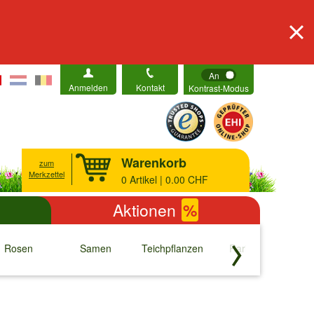
An
Anmelden
Kontakt
Kontrast-Modus
Warenkorb
zum
Merkzettel
0
Artikel | 0.00 CHF
Aktionen
%
Rosen
Samen
Teichpflanzen
Raritäten
S
↓
↓
↓
↓