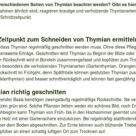
verschiedenen Sorten von Thymian beachtet werden? Gibt es hier
hmen ähnlich sind, reagieren krautige und verholzende Thymianarten 
chnittzeitpunkt.
n Zeitpunkt zum Schneiden von Thymian ermittel
, dass Thymian regelmäßig geschnitten werden muss. Ohne diese Pfleg
nenswerte Erträge. Geschnitten wird Thymian zu Beginn der Blüte ode
r Rückschnitt wird in Bündeln zusammengefasst und kopfüber zum Tro
n besonders die verholzenden Thymianarten (Gartenthymian, Orangen-
Rückschnitt im Frühjahr, denn Spätfröste können gestutzten Thymian z
lsterthymian) sind besser schnittverträglich und können fast ganzjähri
ian richtig geschnitten
zender Basis benötigen zwangsläufig regelmäßige Rückschnitte. Sie v
tzen grün sind. Solche Pflanzen liefern weder ein schönes Bild, noch E
ühbeginn kann Thymian von Früh- bis in den Hochsommer geerntet und 
en Holz mit einer Gartenschere einzukürzen. Bei regelmäßig stattfind
über dem Boden abgeschnitten. Zur Ernte können auch blühende Triebe
über an einen schattig luftigen Ort zum Trocknen auf.