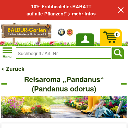
10% Frühbesteller-RABATT
auf alle Pflanzen!*
> mehr Infos
0
Anmelden
Menu
Zurück
Reisaroma „Pandanus“
(Pandanus odorus)