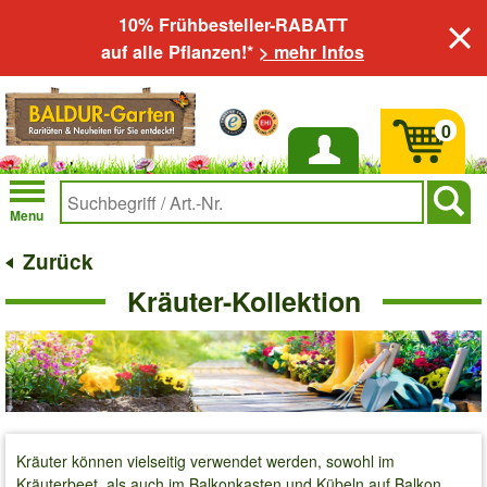
10% Frühbesteller-RABATT
auf alle Pflanzen!*
> mehr Infos
0
Anmelden
Menu
Zurück
Kräuter-Kollektion
Kräuter können vielseitig verwendet werden, sowohl im
Kräuterbeet, als auch im Balkonkasten und Kübeln auf Balkon