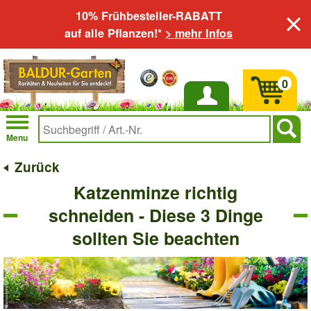
10% Frühbesteller-RABATT
auf alle Pflanzen!*
> mehr Infos
0
Anmelden
Menu
Zurück
Katzenminze richtig
schneiden - Diese 3 Dinge
sollten Sie beachten