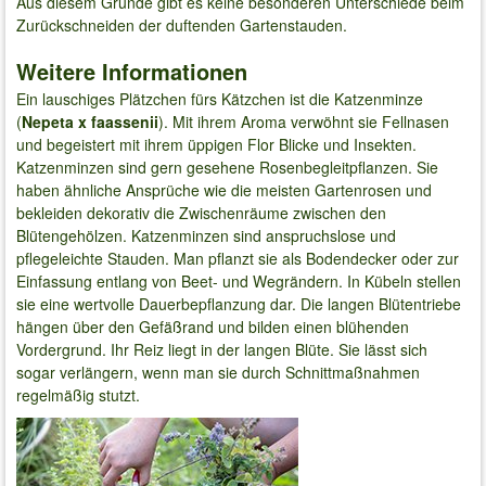
Aus diesem Grunde gibt es keine besonderen Unterschiede beim
Zurückschneiden der duftenden Gartenstauden.
Weitere Informationen
Ein lauschiges Plätzchen fürs Kätzchen ist die Katzenminze
(
Nepeta x faassenii
). Mit ihrem Aroma verwöhnt sie Fellnasen
und begeistert mit ihrem üppigen Flor Blicke und Insekten.
Katzenminzen sind gern gesehene Rosenbegleitpflanzen. Sie
haben ähnliche Ansprüche wie die meisten Gartenrosen und
bekleiden dekorativ die Zwischenräume zwischen den
Blütengehölzen. Katzenminzen sind anspruchslose und
pflegeleichte Stauden. Man pflanzt sie als Bodendecker oder zur
Einfassung entlang von Beet- und Wegrändern. In Kübeln stellen
sie eine wertvolle Dauerbepflanzung dar. Die langen Blütentriebe
hängen über den Gefäßrand und bilden einen blühenden
Vordergrund. Ihr Reiz liegt in der langen Blüte. Sie lässt sich
sogar verlängern, wenn man sie durch Schnittmaßnahmen
regelmäßig stutzt.