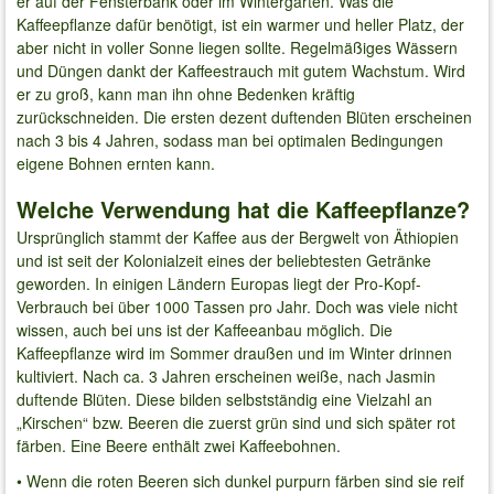
er auf der Fensterbank oder im Wintergarten. Was die
Kaffeepflanze dafür benötigt, ist ein warmer und heller Platz, der
aber nicht in voller Sonne liegen sollte. Regelmäßiges Wässern
und Düngen dankt der Kaffeestrauch mit gutem Wachstum. Wird
er zu groß, kann man ihn ohne Bedenken kräftig
zurückschneiden. Die ersten dezent duftenden Blüten erscheinen
nach 3 bis 4 Jahren, sodass man bei optimalen Bedingungen
eigene Bohnen ernten kann.
Welche Verwendung hat die Kaffeepflanze?
Ursprünglich stammt der Kaffee aus der Bergwelt von Äthiopien
und ist seit der Kolonialzeit eines der beliebtesten Getränke
geworden. In einigen Ländern Europas liegt der Pro-Kopf-
Verbrauch bei über 1000 Tassen pro Jahr. Doch was viele nicht
wissen, auch bei uns ist der Kaffeeanbau möglich. Die
Kaffeepflanze wird im Sommer draußen und im Winter drinnen
kultiviert. Nach ca. 3 Jahren erscheinen weiße, nach Jasmin
duftende Blüten. Diese bilden selbstständig eine Vielzahl an
„Kirschen“ bzw. Beeren die zuerst grün sind und sich später rot
färben. Eine Beere enthält zwei Kaffeebohnen.
• Wenn die roten Beeren sich dunkel purpurn färben sind sie reif