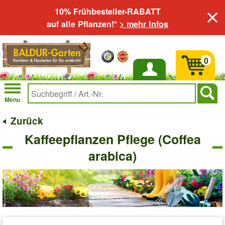
10% Frühbesteller-RABATT
auf alle Pflanzen!*
> mehr Infos
0
Anmelden
Menu
Zurück
Kaffeepflanzen Pflege (Coffea
arabica)