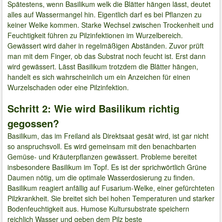
Spätestens, wenn Basilikum welk die Blätter hängen lässt, deutet
alles auf Wassermangel hin. Eigentlich darf es bei Pflanzen zu
keiner Welke kommen. Starke Wechsel zwischen Trockenheit und
Feuchtigkeit führen zu Pilzinfektionen im Wurzelbereich.
Gewässert wird daher in regelmäßigen Abständen. Zuvor prüft
man mit dem Finger, ob das Substrat noch feucht ist. Erst dann
wird gewässert. Lässt Basilikum trotzdem die Blätter hängen,
handelt es sich wahrscheinlich um ein Anzeichen für einen
Wurzelschaden oder eine Pilzinfektion.
Schritt 2: Wie wird Basilikum richtig
gegossen?
Basilikum, das im Freiland als Direktsaat gesät wird, ist gar nicht
so anspruchsvoll. Es wird gemeinsam mit den benachbarten
Gemüse- und Kräuterpflanzen gewässert. Probleme bereitet
insbesondere Basilikum im Topf. Es ist der sprichwörtlich Grüne
Daumen nötig, um die optimale Wasserdosierung zu finden.
Basilikum reagiert anfällig auf Fusarium-Welke, einer gefürchteten
Pilzkrankheit. Sie breitet sich bei hohen Temperaturen und starker
Bodenfeuchtigkeit aus. Humose Kultursubstrate speichern
reichlich Wasser und geben dem Pilz beste