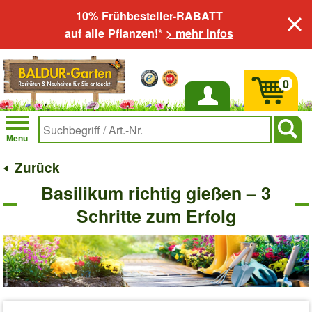
10% Frühbesteller-RABATT
auf alle Pflanzen!*
> mehr Infos
0
Anmelden
Menu
Zurück
Basilikum richtig gießen – 3
Schritte zum Erfolg