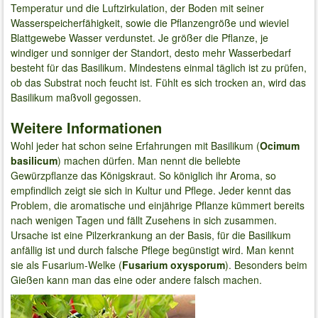
Temperatur und die Luftzirkulation, der Boden mit seiner
Wasserspeicherfähigkeit, sowie die Pflanzengröße und wieviel
Blattgewebe Wasser verdunstet. Je größer die Pflanze, je
windiger und sonniger der Standort, desto mehr Wasserbedarf
besteht für das Basilikum. Mindestens einmal täglich ist zu prüfen,
ob das Substrat noch feucht ist. Fühlt es sich trocken an, wird das
Basilikum maßvoll gegossen.
Weitere Informationen
Wohl jeder hat schon seine Erfahrungen mit Basilikum (
Ocimum
basilicum
) machen dürfen. Man nennt die beliebte
Gewürzpflanze das Königskraut. So königlich ihr Aroma, so
empfindlich zeigt sie sich in Kultur und Pflege. Jeder kennt das
Problem, die aromatische und einjährige Pflanze kümmert bereits
nach wenigen Tagen und fällt Zusehens in sich zusammen.
Ursache ist eine Pilzerkrankung an der Basis, für die Basilikum
anfällig ist und durch falsche Pflege begünstigt wird. Man kennt
sie als Fusarium-Welke (
Fusarium oxysporum
). Besonders beim
Gießen kann man das eine oder andere falsch machen.