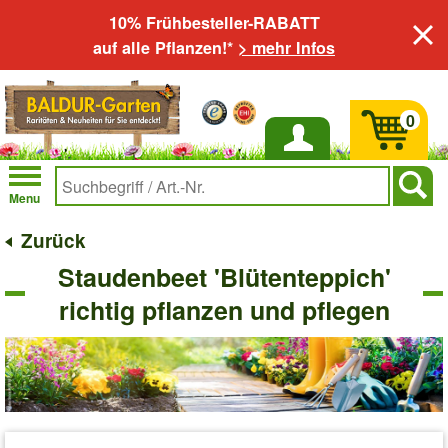
10% Frühbesteller-RABATT
auf alle Pflanzen!*
> mehr Infos
0
Anmelden
Menu
Zurück
Staudenbeet 'Blütenteppich'
richtig pflanzen und pflegen