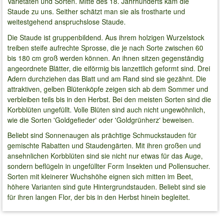
Varietäten und Sorten. Mitte des 18. Jahrhunderts kam die
Staude zu uns. Seither schätzt man sie als frostharte und
weitestgehend anspruchslose Staude.
Die Staude ist gruppenbildend. Aus ihrem holzigen Wurzelstock
treiben steife aufrechte Sprosse, die je nach Sorte zwischen 60
bis 180 cm groß werden können. An ihnen sitzen gegenständig
angeordnete Blätter, die eiförmig bis lanzettlich geformt sind. Drei
Adern durchziehen das Blatt und am Rand sind sie gezähnt. Die
attraktiven, gelben Blütenköpfe zeigen sich ab dem Sommer und
verbleiben teils bis in den Herbst. Bei den meisten Sorten sind die
Korbblüten ungefüllt. Volle Blüten sind auch nicht ungewöhnlich,
wie die Sorten 'Goldgefieder' oder 'Goldgrünherz' beweisen.
Beliebt sind Sonnenaugen als prächtige Schmuckstauden für
gemischte Rabatten und Staudengärten. Mit ihren großen und
ansehnlichen Korbblüten sind sie nicht nur etwas für das Auge,
sondern beflügeln in ungefüllter Form Insekten und Pollensucher.
Sorten mit kleinerer Wuchshöhe eignen sich mitten im Beet,
höhere Varianten sind gute Hintergrundstauden. Beliebt sind sie
für ihren langen Flor, der bis in den Herbst hinein begleitet.