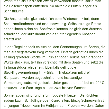
Wenn man sie für diesen Zweck verwenden möchte, sollte man
die Seitenknospen entfernen. So halten die Blüten länger als
Schnittblume.
Die Anspruchslosigkeit setzt sich beim Winterschutz fort, denn
Schutzmaßnahmen sind nicht notwendig. Selbst strenge Fröste
haben ihnen nichts an. Spätfröste können lediglich den Austrieb
schädigen, der kurz darauf von darunterliegenden Knospen
ersetzt wird.
In der Regel handelt es sich bei den Sonnenaugen um Sorten, die
man auf vegetativem Weg vermehrt. Einfach gelingt es durch die
Teilung größerer Stöcke im Frühjahr oder Herbst. Man gräbt den
Wurzelstock aus, teilt ihn vorsichtig mit dem Spaten und setzt die
Teilungsstücke wieder ein. Ebenfalls gelingt die
Stecklingsvermehrung im Frühjahr. Triebspitzen mit drei
Blattpaaren werden abgeschnitten und ins sandige
Vermehrungssubstrat gesteckt. Unter gestauter Luft bei ca. 20° C
bewurzeln die Stecklinge binnen zwei bis vier Wochen.
Sonnenaugen sind rundherum robuste Pflanzen. Sie fürchten
zudem kaum Schädlinge oder Krankheiten. Einzig Schneckenfraß
an jungen Trieben kann im Frühjahr zum Problem werden. Daher