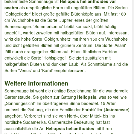
bekannteste Sonnenauge ist
Heliopsis helianthoides var.
scabra
als ursprüngliche Form mit ungefüllten Blüten. Die Sorten
'Goldgefieder' bildet große gefüllte Blütenköpfe aus. Mit fast 180
cm Wuchshöhe ist die Sorte 'Jupiter' eines der größten
Sonnenaugen. 'Sommersonne' bleibt kompakt, blüht häufig
ungefüllt, wartet zuweilen mit halbgefüllten Blüten auf. Interessant
wirkt die hohe Sorte 'Goldgrünherz' mit ihren 150 cm Wuchshöhe
und dicht gefüllten Blüten mit grünem Zentrum. Die Sorte 'Asahi'
fällt durch orangegelbe Blüten auf. Einen ähnlichen Farbton
entwickelt die Sorte 'Hohlspiegel'. Sie ziert zusätzlich mit
halbgefüllten Blüten und dunklem Laub. Als Schnittblume sind die
Sorten 'Venus' und 'Karat' empfehlenswert.
Weitere Informationen
Sonnenauge ist wohl die richtige Bezeichnung für die wundervolle
Gartenstaude. Sie gehört zur Gattung
Heliopsis
, was so viel wie
„Sonnengesicht“ im übertragenen Sinne bedeutet. 15 Arten
umfasst die Gattung, die der Familie der Korbblütler (
Asteraceae
)
angehört. Verbreitet sind sie von Nord-, über Mittel- bis ins
nördliche Südamerika. Gärtnerische Bedeutung hat fast
ausschließlich die Art
Heliopsis helianthoides
mit ihren