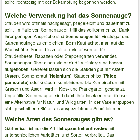
sollte rechtzeitig mit der Bekämpfung begonnen werden.
Welche Verwendung hat das Sonnenauge?
Stauden wird oftmals nachgesagt, pflegeleicht und dauerhaft zu
sein. Im Falle von Sonnenaugen trifft das vollkommen zu. Dank
ihrer geringen Ansprüche sind Sonnenaugen für Einsteiger und
Gartenneulinge zu empfehlen. Beim Kauf achtet man auf die
Wuchshöhe. Sorten bis zu einem Meter werden für
Staudenbeete, Rabatten oder Steppengärten verwendet.
Sonnenaugen über einen Meter sind im Hintergrund besser
aufgehoben. Generell lassen sich die Stauden gut mit Astern
(
Aster
), Sonnenbraut (
Helenium
), Staudenphlox (
Phlox
paniculata
) oder Gräsern kombinieren. Die Kombination mit
Gräsern und Astern wird in Kies- und Präriegärten geschätzt.
Ungefüllte Sonnenaugen sind durch ihre Insektenfreundlichkeit
eine Alternative für Natur- und Wildgärten. In der Vase entpuppen
sich geschnittene Blüten als ausgezeichnete Schnittblumen.
Welche Arten des Sonnenauges gibt es?
Gärtnerisch ist nur die Art
Heliopsis helianthoides
mit
unterschiedlichen Varietäten und Sorten verbreitet. Das