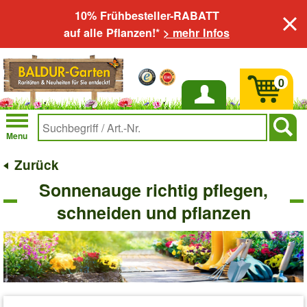
10% Frühbesteller-RABATT
auf alle Pflanzen!*
> mehr Infos
0
Anmelden
Menu
Zurück
Sonnenauge richtig pflegen,
schneiden und pflanzen