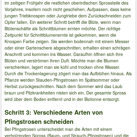
im zeitigen Frühjahr die restlichen oberirdischen Sprossteile des
Vorjahres, insofern noch nicht geschehen. Aufpassen, dass keine
jungen Triebknospen oder Jungtriebe dem Zurückschneiden zum
Opfer fallen. Ein weiterer Schnitt betrifft die Blüte, wenn man
Blütenschäfte als Schnittblumen ernten möchte. Der richtige
Zeitpunkt für Schnittblumenernte ist gekommen, wenn die
Knospen Farbe zeigen. Sie werden bodennah mit einem Messer
oder einer Gartenschere abgeschnitten, erhalten einen schrägen
Anschnitt und kommen ins Wasser. Daraufhin öffnen sich ihre
Blüten und verströmen ihren Duft. Möchte man die Blumen
verschenken, lagert man sie kühl und trocken ohne Wasser.
Durch die Trockenlagerung zögert man das Aufblühen hinaus. Als
Pflanze werden Stauden-Pfingstrosen im Spätsommer oder
Herbst zurückgeschnitten. Nach dem Sommer wird das Laub
braun und Pilzkrankheiten nisten sich ein. Der gesamte Spross
wird über dem Boden entfernt und in der Biotonne entsorgt.
Schritt 3: Verschiedene Arten von
Pfingstrosen schneiden
Bei Pfingstrosen unterscheidet man die Arten mit einem
verholzenden Spross (Baum- und Strauch-Pfingstrosen) und die