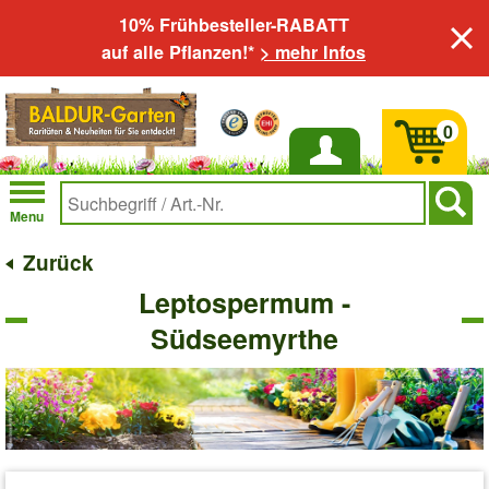
10% Frühbesteller-RABATT
auf alle Pflanzen!*
> mehr Infos
0
Anmelden
Menu
Zurück
Leptospermum -
Südseemyrthe