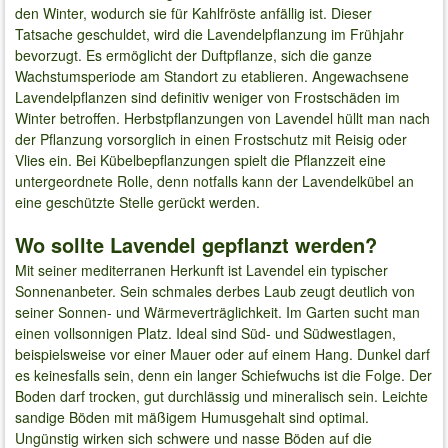
den Winter, wodurch sie für Kahlfröste anfällig ist. Dieser
Tatsache geschuldet, wird die Lavendelpflanzung im Frühjahr
bevorzugt. Es ermöglicht der Duftpflanze, sich die ganze
Wachstumsperiode am Standort zu etablieren. Angewachsene
Lavendelpflanzen sind definitiv weniger von Frostschäden im
Winter betroffen. Herbstpflanzungen von Lavendel hüllt man nach
der Pflanzung vorsorglich in einen Frostschutz mit Reisig oder
Vlies ein. Bei Kübelbepflanzungen spielt die Pflanzzeit eine
untergeordnete Rolle, denn notfalls kann der Lavendelkübel an
eine geschützte Stelle gerückt werden.
Wo sollte Lavendel gepflanzt werden?
Mit seiner mediterranen Herkunft ist Lavendel ein typischer
Sonnenanbeter. Sein schmales derbes Laub zeugt deutlich von
seiner Sonnen- und Wärmeverträglichkeit. Im Garten sucht man
einen vollsonnigen Platz. Ideal sind Süd- und Südwestlagen,
beispielsweise vor einer Mauer oder auf einem Hang. Dunkel darf
es keinesfalls sein, denn ein langer Schiefwuchs ist die Folge. Der
Boden darf trocken, gut durchlässig und mineralisch sein. Leichte
sandige Böden mit mäßigem Humusgehalt sind optimal.
Ungünstig wirken sich schwere und nasse Böden auf die