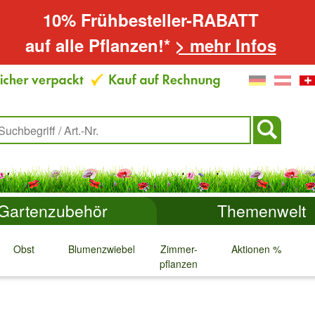
10% Frühbesteller-RABATT
auf alle Pflanzen!*
> mehr Infos
Gartenzubehör
Themenwelt
Obst
Blumenzwiebeln
Zimmer-
Aktionen %
pflanzen
↓
↓
↓
↓