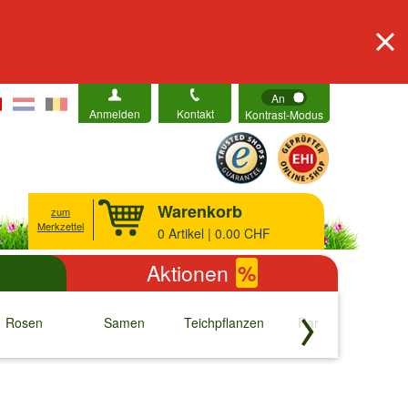
An
Anmelden
Kontakt
Kontrast-Modus
Warenkorb
zum
Merkzettel
0
Artikel | 0.00 CHF
Aktionen
%
Rosen
Samen
Teichpflanzen
Raritäten
S
↓
↓
↓
↓