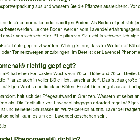
nsportverpackung aus und wässern Sie die Pflanzen ausreichend. Vor 
nne in einen normalen oder sandigen Boden. Als Boden eignet sich jed
arbeitet werden. Leichte Böden werden vom Lavendel erfahrungsgemä
 erwärmen sich schneller. Bitte pflanzen Sie nicht in schwere, lehmig
re Töpfe gepflanzt werden. Wichtig ist nur, dass im Winter der Kübel n
es oder Tannenzweigen anzubringen. Im Beet ist der Lavendel Phenome
menal® richtig gepflegt?
l® hat einen kompakten Wuchs von 70 cm Höhe und 70 cm Breite. Die
die Pflanze auch in voller Blüte nicht „auseinander“. Das ist das groß
mäßigen Wuchs und tiefblaue Blüten. Er sieht immer gut aus und bringt
tandort, hält sich der Pflegeaufwand in Grenzen. Wässern ist selbst 
 Erde ein. Die Topfkultur von Lavendel hingegen erfordert regelmäßiges 
st und keinerlei Staunässe im Wurzelbereich auftritt. Lavendel reagier
t gemeint, kann es um den Lavendel geschehen sein.
tig.
ndel Phenomenal® richtig?