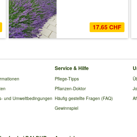
17.65 CHF
Service & Hilfe
U
ormationen
Pflege-Tipps
Ü
ten
Pflanzen-Doktor
Jo
s- und Umweltbedingungen
Häufig gestellte Fragen (FAQ)
Af
Gewinnspiel