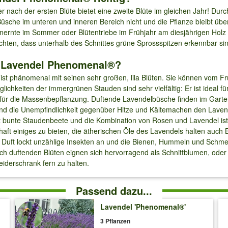
r nach der ersten Blüte bietet eine zweite Blüte im gleichen Jahr! D
 Büsche im unteren und inneren Bereich nicht und die Pflanze bleibt übe
nernte im Sommer oder Blütentriebe im Frühjahr am diesjährigen Holz b
achten, dass unterhalb des Schnittes grüne Sprossspitzen erkennbar si
 Lavendel Phenomenal®?
st phänomenal mit seinen sehr großen, lila Blüten. Sie können vom F
hkeiten der immergrünen Stauden sind sehr vielfältig: Er ist ideal für
für die Massenbepflanzung. Duftende Lavendelbüsche finden im Garte
d die Unempfindlichkeit gegenüber Hitze und Kälte
machen den Lavend
kt bunte Staudenbeete und die Kombination von Rosen und Lavendel ist 
chaft einiges zu bieten, die ätherischen Öle des Lavendels halten auch 
e Duft lockt unzählige Insekten an und die Bienen, Hummeln und Schmet
rlich duftenden Blüten eignen sich hervorragend als Schnittblumen, oder
iderschrank fern zu halten.
Passend dazu...
Lavendel 'Phenomenal®'
3 Pflanzen