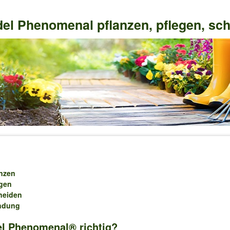
el Phenomenal pflanzen, pflegen, sc
nzen
gen
neiden
ndung
el Phenomenal® richtig?