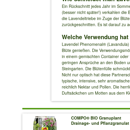
Ein Rückschnitt jedes Jahr im Somme
(besser nicht später!) verkahlen die
die Lavendeltriebe im Zuge der Blüte
zurückgeschnitten. Es ist darauf zu 
Welche Verwendung hat
Lavendel Phenomenal® (Lavandula) i
Blüte genießen. Die Verwendungsmöglic
in einem gemischten Container oder 
geringen Ansprüche an den Boden un
Steingarten. Die Blütenfülle schmüc
Nicht nur optisch hat diese Partners
typische, intensive, sehr aromatisch
reichlich Nektar und Pollen. Die her
Duftsäckchen um Motten aus dem Kle
COMPO® BIO Granuplant
Drainage- und Pflanzgranulat