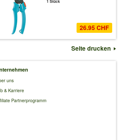
1 Stück
26.95 CHF
Seite drucken
nternehmen
ber uns
b & Karriere
filiate Partnerprogramm