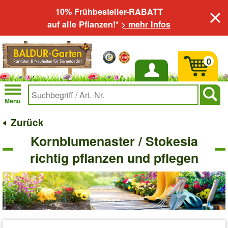
10% Frühbesteller-RABATT
auf alle Pflanzen!*
> mehr Infos
0
Anmelden
Menu
Zurück
Kornblumenaster / Stokesia
richtig pflanzen und pflegen