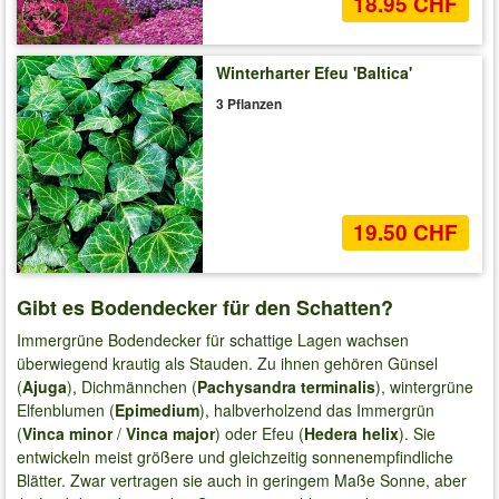
18.95 CHF
Winterharter Efeu 'Baltica'
3 Pflanzen
19.50 CHF
Gibt es Bodendecker für den Schatten?
Immergrüne Bodendecker für schattige Lagen wachsen
überwiegend krautig als Stauden. Zu ihnen gehören Günsel
(
Ajuga
), Dichmännchen (
Pachysandra terminalis
), wintergrüne
Elfenblumen (
Epimedium
), halbverholzend das Immergrün
(
Vinca minor
/
Vinca major
) oder Efeu (
Hedera helix
). Sie
entwickeln meist größere und gleichzeitig sonnenempfindliche
Blätter. Zwar vertragen sie auch in geringem Maße Sonne, aber