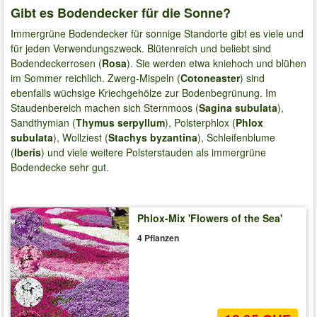
Gibt es Bodendecker für die Sonne?
Immergrüne Bodendecker für sonnige Standorte gibt es viele und
für jeden Verwendungszweck. Blütenreich und beliebt sind
Bodendeckerrosen (
Rosa
). Sie werden etwa kniehoch und blühen
im Sommer reichlich. Zwerg-Mispeln (
Cotoneaster
) sind
ebenfalls wüchsige Kriechgehölze zur Bodenbegrünung. Im
Staudenbereich machen sich Sternmoos (
Sagina subulata
),
Sandthymian (
Thymus serpyllum
), Polsterphlox (
Phlox
subulata
), Wollziest (
Stachys byzantina
), Schleifenblume
(
Iberis
) und viele weitere Polsterstauden als immergrüne
Bodendecke sehr gut.
Phlox-Mix 'Flowers of the Sea'
4 Pflanzen