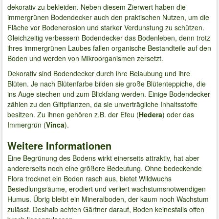
dekorativ zu bekleiden. Neben diesem Zierwert haben die
immergrünen Bodendecker auch den praktischen Nutzen, um die
Fläche vor Bodenerosion und starker Verdunstung zu schützen.
Gleichzeitig verbessern Bodendecker das Bodenleben, denn trotz
ihres immergrünen Laubes fallen organische Bestandteile auf den
Boden und werden von Mikroorganismen zersetzt.
Dekorativ sind Bodendecker durch ihre Belaubung und ihre
Blüten. Je nach Blütenfarbe bilden sie große Blütenteppiche, die
ins Auge stechen und zum Blickfang werden. Einige Bodendecker
zählen zu den Giftpflanzen, da sie unverträgliche Inhaltsstoffe
besitzen. Zu ihnen gehören z.B. der Efeu (
Hedera
) oder das
Immergrün (
Vinca
).
Weitere Informationen
Eine Begrünung des Bodens wirkt einerseits attraktiv, hat aber
andererseits noch eine größere Bedeutung. Ohne bedeckende
Flora trocknet ein Boden rasch aus, bietet Wildwuchs
Besiedlungsräume, erodiert und verliert wachstumsnotwendigen
Humus. Übrig bleibt ein Mineralboden, der kaum noch Wachstum
zulässt. Deshalb achten Gärtner darauf, Boden keinesfalls offen