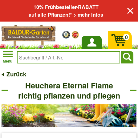
10% Frühbesteller-RABATT
auf alle Pflanzen!*
> mehr Infos
0
Anmelden
Menu
Zurück
Heuchera Eternal Flame
richtig pflanzen und pflegen