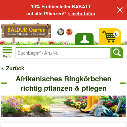
10% Frühbesteller-RABATT
auf alle Pflanzen!*
> mehr Infos
0
Anmelden
Menu
Zurück
Afrikanisches Ringkörbchen
richtig pflanzen & pflegen