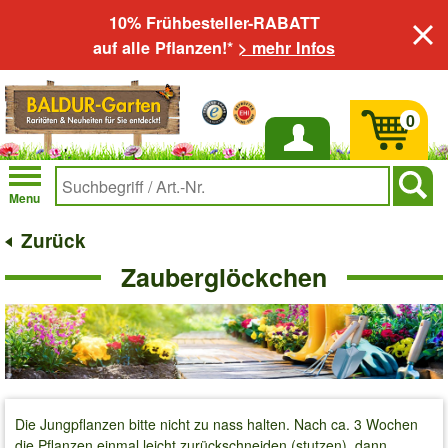
10% Frühbesteller-RABATT
auf alle Pflanzen!*
> mehr Infos
0
Anmelden
Menu
Zurück
Zauberglöckchen
Die Jungpflanzen bitte nicht zu nass halten. Nach ca. 3 Wochen
die Pflanzen einmal leicht zurückschneiden (stutzen), dann