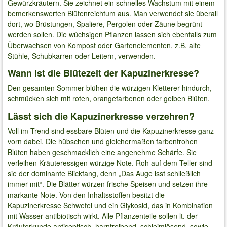
Gewürzkräutern. Sie zeichnet ein schnelles Wachstum mit einem
bemerkenswerten Blütenreichtum aus. Man verwendet sie überall
dort, wo Brüstungen, Spaliere, Pergolen oder Zäune begrünt
werden sollen. Die wüchsigen Pflanzen lassen sich ebenfalls zum
Überwachsen von Kompost oder Gartenelementen, z.B. alte
Stühle, Schubkarren oder Leitern, verwenden.
Wann ist die Blütezeit der Kapuzinerkresse?
Den gesamten Sommer blühen die würzigen Kletterer hindurch,
schmücken sich mit roten, orangefarbenen oder gelben Blüten.
Lässt sich die Kapuzinerkresse verzehren?
Voll im Trend sind essbare Blüten und die Kapuzinerkresse ganz
vorn dabei. Die hübschen und gleichermaßen farbenfrohen
Blüten haben geschmacklich eine angenehme Schärfe. Sie
verleihen Kräuteressigen würzige Note. Roh auf dem Teller sind
sie der dominante Blickfang, denn „Das Auge isst schließlich
immer mit“. Die Blätter würzen frische Speisen und setzen ihre
markante Note. Von den Inhaltsstoffen besitzt die
Kapuzinerkresse Schwefel und ein Glykosid, das in Kombination
mit Wasser antibiotisch wirkt. Alle Pflanzenteile sollen lt. der
Kräuterkunde antiseptisch, harntreibend, schleimlösend, sowie