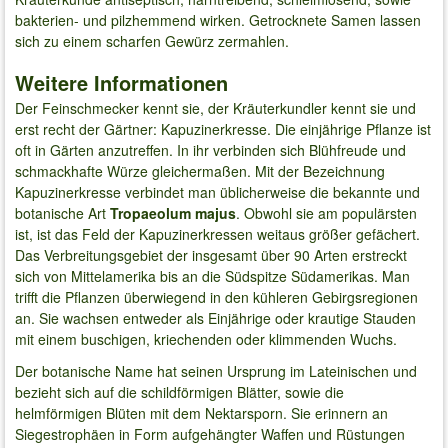
bakterien- und pilzhemmend wirken. Getrocknete Samen lassen
sich zu einem scharfen Gewürz zermahlen.
Weitere Informationen
Der Feinschmecker kennt sie, der Kräuterkundler kennt sie und
erst recht der Gärtner: Kapuzinerkresse. Die einjährige Pflanze ist
oft in Gärten anzutreffen. In ihr verbinden sich Blühfreude und
schmackhafte Würze gleichermaßen. Mit der Bezeichnung
Kapuzinerkresse verbindet man üblicherweise die bekannte und
botanische Art
Tropaeolum majus
. Obwohl sie am populärsten
ist, ist das Feld der Kapuzinerkressen weitaus größer gefächert.
Das Verbreitungsgebiet der insgesamt über 90 Arten erstreckt
sich von Mittelamerika bis an die Südspitze Südamerikas. Man
trifft die Pflanzen überwiegend in den kühleren Gebirgsregionen
an. Sie wachsen entweder als Einjährige oder krautige Stauden
mit einem buschigen, kriechenden oder klimmenden Wuchs.
Der botanische Name hat seinen Ursprung im Lateinischen und
bezieht sich auf die schildförmigen Blätter, sowie die
helmförmigen Blüten mit dem Nektarsporn. Sie erinnern an
Siegestrophäen in Form aufgehängter Waffen und Rüstungen