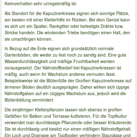
Keimverhalten sehr unregelmäßig ist.
Als Standort für die Kapuzinerkresse eignen sich sonnige Plätze,
am besten mit einer Kletterhilfe im Rücken. Bei dem Gerüst kann
es sich um ein Spalier, Rankgitter oder befestigte Drähte bzw.
Stricke handeln. Die windenden Triebe benötigen einen Halt, den
sie umschlingen können.
In Bezug auf die Erde eignen sich grundsätzlich normale
Gartenböden, die weder zu fest noch zu sandig sind. Eine gute
Wasserdurchlässigkeit und mäßige Fruchtbarkeit werden
vorausgesetzt. Der Nährstoffbedarf bei Kapuzinerkressen ist
mäßig, auch wenn ihr Wachstum anderes vermuten lässt.
Beispielsweise ist die Blütenfülle der Großen Kapuzinerkresse auf
ärmeren Böden deutlich ausgeprägter. Daher wirken sich üppige
Nährstoffgaben auf ein zügiges Wachstum aus, jedoch wird die
Blütenbildung vermindert.
Die einjährigen Kletterpflanzen lassen sich ebenso in großen
Gefäßen für Balkon und Terrasse kultivieren. Für die Topfkultur
verwendet man durchlässige Pflanzerde oder besser Kräutererde.
Sie ist durchlässig und besitzt nur einen mäßigen Nährstoffgehalt.
Ein Loch und Drainage am Topfboden verhindern Staunässe und