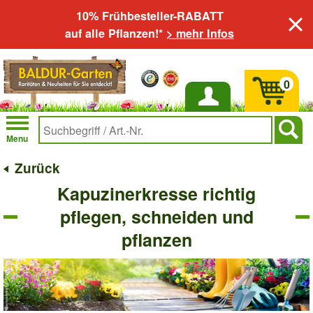
10% Frühbesteller-RABATT
auf alle Pflanzen!*
> mehr Infos
0
Anmelden
Menu
Zurück
Kapuzinerkresse richtig
pflegen, schneiden und
pflanzen