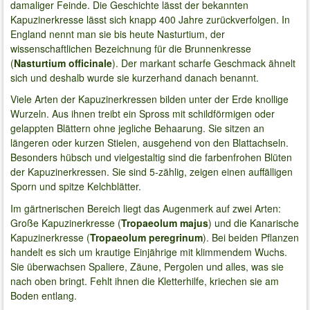
damaliger Feinde. Die Geschichte lässt der bekannten
Kapuzinerkresse lässt sich knapp 400 Jahre zurückverfolgen. In
England nennt man sie bis heute Nasturtium, der
wissenschaftlichen Bezeichnung für die Brunnenkresse
(
Nasturtium officinale
). Der markant scharfe Geschmack ähnelt
sich und deshalb wurde sie kurzerhand danach benannt.
Viele Arten der Kapuzinerkressen bilden unter der Erde knollige
Wurzeln. Aus ihnen treibt ein Spross mit schildförmigen oder
gelappten Blättern ohne jegliche Behaarung. Sie sitzen an
längeren oder kurzen Stielen, ausgehend von den Blattachseln.
Besonders hübsch und vielgestaltig sind die farbenfrohen Blüten
der Kapuzinerkressen. Sie sind 5-zählig, zeigen einen auffälligen
Sporn und spitze Kelchblätter.
Im gärtnerischen Bereich liegt das Augenmerk auf zwei Arten:
Große Kapuzinerkresse (
Tropaeolum majus
) und die Kanarische
Kapuzinerkresse (
Tropaeolum peregrinum
). Bei beiden Pflanzen
handelt es sich um krautige Einjährige mit klimmendem Wuchs.
Sie überwachsen Spaliere, Zäune, Pergolen und alles, was sie
nach oben bringt. Fehlt ihnen die Kletterhilfe, kriechen sie am
Boden entlang.