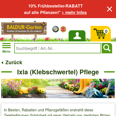
10% Frühbesteller-RABATT
auf alle Pflanzen!*
> mehr Infos
0
Anmelden
Menu
Zurück
Ixia (Klebschwertel) Pflege
In Beeten, Rabatten und Pflanzgefäßen erstrahlt diese
Zwiebelblumen-Schönheit mit einer Vielzahl von zierlichen Blüten.