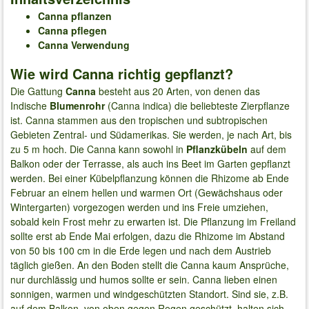
Canna pflanzen
Canna pflegen
Canna Verwendung
Wie wird Canna richtig gepflanzt?
Die Gattung
Canna
besteht aus 20 Arten, von denen das
Indische
Blumenrohr
(Canna indica) die beliebteste Zierpflanze
ist. Canna stammen aus den tropischen und subtropischen
Gebieten Zentral- und Südamerikas. Sie werden, je nach Art, bis
zu 5 m hoch. Die Canna kann sowohl in
Pflanzkübeln
auf dem
Balkon oder der Terrasse, als auch ins Beet im Garten gepflanzt
werden. Bei einer Kübelpflanzung können die Rhizome ab Ende
Februar an einem hellen und warmen Ort (Gewächshaus oder
Wintergarten) vorgezogen werden und ins Freie umziehen,
sobald kein Frost mehr zu erwarten ist. Die Pflanzung im Freiland
sollte erst ab Ende Mai erfolgen, dazu die Rhizome im Abstand
von 50 bis 100 cm in die Erde legen und nach dem Austrieb
täglich gießen. An den Boden stellt die Canna kaum Ansprüche,
nur durchlässig und humos sollte er sein. Canna lieben einen
sonnigen, warmen und windgeschützten Standort. Sind sie, z.B.
auf dem Balkon, von oben gegen Regen geschützt, halten sich