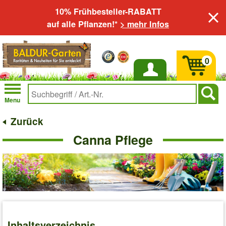
10% Frühbesteller-RABATT
auf alle Pflanzen!*
> mehr Infos
0
Anmelden
Menu
Zurück
Canna Pflege
Inhaltsverzeichnis