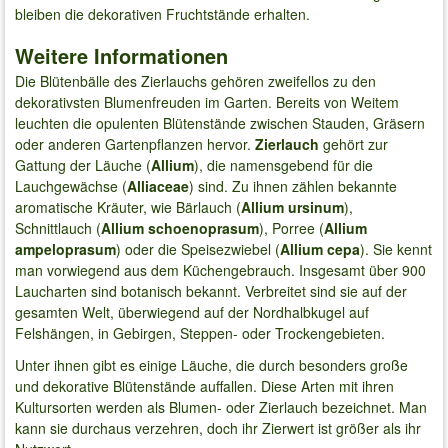
bleiben die dekorativen Fruchtstände erhalten.
Weitere Informationen
Die Blütenbälle des Zierlauchs gehören zweifellos zu den
dekorativsten Blumenfreuden im Garten. Bereits von Weitem
leuchten die opulenten Blütenstände zwischen Stauden, Gräsern
oder anderen Gartenpflanzen hervor.
Zierlauch
gehört zur
Gattung der Läuche (
Allium
), die namensgebend für die
Lauchgewächse (
Alliaceae
) sind. Zu ihnen zählen bekannte
aromatische Kräuter, wie Bärlauch (
Allium ursinum
),
Schnittlauch (
Allium schoenoprasum
), Porree (
Allium
ampeloprasum
) oder die Speisezwiebel (
Allium cepa
). Sie kennt
man vorwiegend aus dem Küchengebrauch. Insgesamt über 900
Laucharten sind botanisch bekannt. Verbreitet sind sie auf der
gesamten Welt, überwiegend auf der Nordhalbkugel auf
Felshängen, in Gebirgen, Steppen- oder Trockengebieten.
Unter ihnen gibt es einige Läuche, die durch besonders große
und dekorative Blütenstände auffallen. Diese Arten mit ihren
Kultursorten werden als Blumen- oder Zierlauch bezeichnet. Man
kann sie durchaus verzehren, doch ihr Zierwert ist größer als ihr