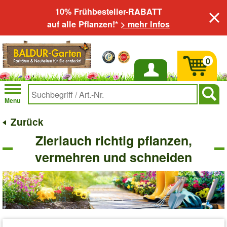
10% Frühbesteller-RABATT
auf alle Pflanzen!*
> mehr Infos
0
Anmelden
Menu
Zurück
Zierlauch richtig pflanzen,
vermehren und schneiden