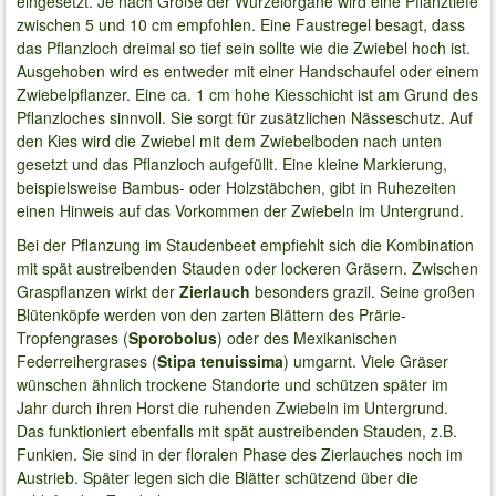
eingesetzt. Je nach Größe der Wurzelorgane wird eine Pflanztiefe
zwischen 5 und 10 cm empfohlen. Eine Faustregel besagt, dass
das Pflanzloch dreimal so tief sein sollte wie die Zwiebel hoch ist.
Ausgehoben wird es entweder mit einer Handschaufel oder einem
Zwiebelpflanzer. Eine ca. 1 cm hohe Kiesschicht ist am Grund des
Pflanzloches sinnvoll. Sie sorgt für zusätzlichen Nässeschutz. Auf
den Kies wird die Zwiebel mit dem Zwiebelboden nach unten
gesetzt und das Pflanzloch aufgefüllt. Eine kleine Markierung,
beispielsweise Bambus- oder Holzstäbchen, gibt in Ruhezeiten
einen Hinweis auf das Vorkommen der Zwiebeln im Untergrund.
Bei der Pflanzung im Staudenbeet empfiehlt sich die Kombination
mit spät austreibenden Stauden oder lockeren Gräsern. Zwischen
Graspflanzen wirkt der
Zierlauch
besonders grazil. Seine großen
Blütenköpfe werden von den zarten Blättern des Prärie-
Tropfengrases (
Sporobolus
) oder des Mexikanischen
Federreihergrases (
Stipa tenuissima
) umgarnt. Viele Gräser
wünschen ähnlich trockene Standorte und schützen später im
Jahr durch ihren Horst die ruhenden Zwiebeln im Untergrund.
Das funktioniert ebenfalls mit spät austreibenden Stauden, z.B.
Funkien. Sie sind in der floralen Phase des Zierlauches noch im
Austrieb. Später legen sich die Blätter schützend über die