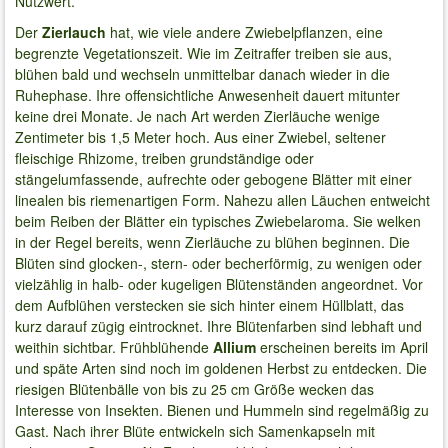
Nutzwert.
Der
Zierlauch
hat, wie viele andere Zwiebelpflanzen, eine
begrenzte Vegetationszeit. Wie im Zeitraffer treiben sie aus,
blühen bald und wechseln unmittelbar danach wieder in die
Ruhephase. Ihre offensichtliche Anwesenheit dauert mitunter
keine drei Monate. Je nach Art werden Zierläuche wenige
Zentimeter bis 1,5 Meter hoch. Aus einer Zwiebel, seltener
fleischige Rhizome, treiben grundständige oder
stängelumfassende, aufrechte oder gebogene Blätter mit einer
linealen bis riemenartigen Form. Nahezu allen Läuchen entweicht
beim Reiben der Blätter ein typisches Zwiebelaroma. Sie welken
in der Regel bereits, wenn Zierläuche zu blühen beginnen. Die
Blüten sind glocken-, stern- oder becherförmig, zu wenigen oder
vielzählig in halb- oder kugeligen Blütenständen angeordnet. Vor
dem Aufblühen verstecken sie sich hinter einem Hüllblatt, das
kurz darauf zügig eintrocknet. Ihre Blütenfarben sind lebhaft und
weithin sichtbar. Frühblühende
Allium
erscheinen bereits im April
und späte Arten sind noch im goldenen Herbst zu entdecken. Die
riesigen Blütenbälle von bis zu 25 cm Größe wecken das
Interesse von Insekten. Bienen und Hummeln sind regelmäßig zu
Gast. Nach ihrer Blüte entwickeln sich Samenkapseln mit