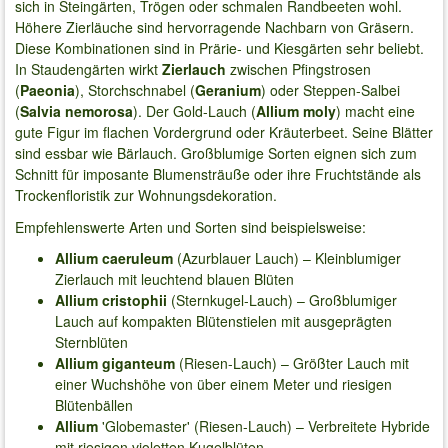
sich in Steingärten, Trögen oder schmalen Randbeeten wohl.
Höhere Zierläuche sind hervorragende Nachbarn von Gräsern.
Diese Kombinationen sind in Prärie- und Kiesgärten sehr beliebt.
In Staudengärten wirkt
Zierlauch
zwischen Pfingstrosen
(
Paeonia
), Storchschnabel (
Geranium
) oder Steppen-Salbei
(
Salvia nemorosa
). Der Gold-Lauch (
Allium moly
) macht eine
gute Figur im flachen Vordergrund oder Kräuterbeet. Seine Blätter
sind essbar wie Bärlauch. Großblumige Sorten eignen sich zum
Schnitt für imposante Blumensträuße oder ihre Fruchtstände als
Trockenfloristik zur Wohnungsdekoration.
Empfehlenswerte Arten und Sorten sind beispielsweise:
Allium caeruleum
(Azurblauer Lauch) – Kleinblumiger
Zierlauch mit leuchtend blauen Blüten
Allium cristophii
(Sternkugel-Lauch) – Großblumiger
Lauch auf kompakten Blütenstielen mit ausgeprägten
Sternblüten
Allium giganteum
(Riesen-Lauch) – Größter Lauch mit
einer Wuchshöhe von über einem Meter und riesigen
Blütenbällen
Allium
'Globemaster' (Riesen-Lauch) – Verbreitete Hybride
mit riesigen violetten Kugelblüten