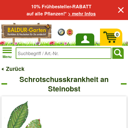
10% Frühbesteller-RABATT
auf alle Pflanzen!*
> mehr Infos
0
Anmelden
Menu
Zurück
Schrotschusskrankheit an
Steinobst