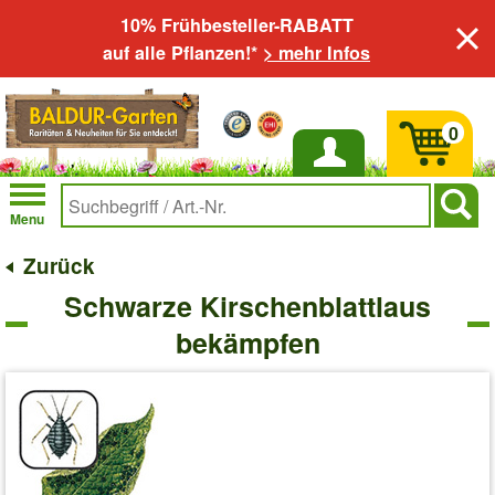
10% Frühbesteller-RABATT
auf alle Pflanzen!*
> mehr Infos
0
Anmelden
Menu
Zurück
Schwarze Kirschenblattlaus
bekämpfen