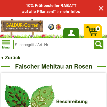
10% Frühbesteller-RABATT
auf alle Pflanzen!*
> mehr Infos
0
Anmelden
Menu
Zurück
Falscher Mehltau an Rosen
Beschreibung