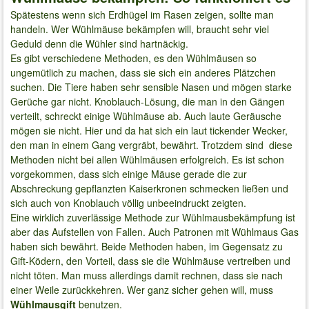
Spätestens wenn sich Erdhügel im Rasen zeigen, sollte man
handeln. Wer Wühlmäuse bekämpfen will, braucht sehr viel
Geduld denn die Wühler sind hartnäckig.
Es gibt verschiedene Methoden, es den Wühlmäusen so
ungemütlich zu machen, dass sie sich ein anderes Plätzchen
suchen. Die Tiere haben sehr sensible Nasen und mögen starke
Gerüche gar nicht. Knoblauch-Lösung, die man in den Gängen
verteilt, schreckt einige Wühlmäuse ab. Auch laute Geräusche
mögen sie nicht. Hier und da hat sich ein laut tickender Wecker,
den man in einem Gang vergräbt, bewährt. Trotzdem sind diese
Methoden nicht bei allen Wühlmäusen erfolgreich. Es ist schon
vorgekommen, dass sich einige Mäuse gerade die zur
Abschreckung gepflanzten Kaiserkronen schmecken ließen und
sich auch von Knoblauch völlig unbeeindruckt zeigten.
Eine wirklich zuverlässige Methode zur Wühlmausbekämpfung ist
aber das Aufstellen von Fallen. Auch Patronen mit Wühlmaus Gas
haben sich bewährt. Beide Methoden haben, im Gegensatz zu
Gift-Ködern, den Vorteil, dass sie die Wühlmäuse vertreiben und
nicht töten. Man muss allerdings damit rechnen, dass sie nach
einer Weile zurückkehren. Wer ganz sicher gehen will, muss
Wühlmausgift
benutzen.