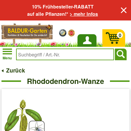
10% Frühbesteller-RABATT
auf alle Pflanzen!*
> mehr Infos
0
Anmelden
Menu
Zurück
Rhododendron-Wanze