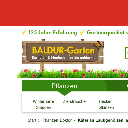
Pflanzen
Winterharte
Ziersträucher
Hecken-
Stauden
pflanzen
↓
↓
↓
↓
Start
Pflanzen-Doktor
Käfer an Laubgehölzen, 