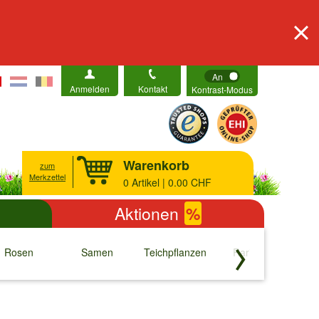
An
Anmelden
Kontakt
Kontrast-Modus
Warenkorb
zum
Merkzettel
0
Artikel | 0.00 CHF
Aktionen
%
Rosen
Samen
Teichpflanzen
Raritäten
S
↓
↓
↓
↓