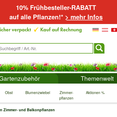
10% Frühbesteller-RABATT
auf alle Pflanzen!*
> mehr Infos
Gartenzubehör
Themenwelt
Obst
Blumenzwiebeln
Zimmer-
Aktionen %
pflanzen
↓
↓
↓
↓
an Zimmer- und Balkonpflanzen