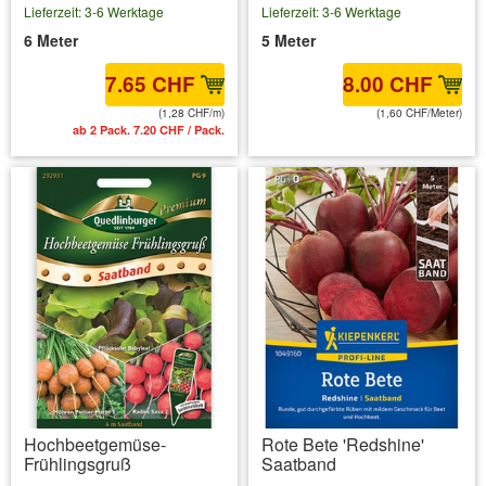
Lieferzeit: 3-6 Werktage
Lieferzeit: 3-6 Werktage
6 Meter
5 Meter
7.65 CHF
8.00 CHF
(1,28 CHF/m)
(1,60 CHF/Meter)
ab 2 Pack. 7.20 CHF / Pack.
inkl. MwSt.
zzgl. Versandkosten
Hochbeetgemüse-
Rote Bete 'Redshine'
Frühlingsgruß
Saatband