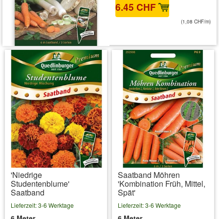
6.45 CHF
(1,08 CHF/m)
inkl. MwSt.
zzgl. Versandkosten
'Niedrige
Saatband Möhren
Studentenblume'
'Kombination Früh, Mittel,
Saatband
Spät'
Lieferzeit: 3-6 Werktage
Lieferzeit: 3-6 Werktage
6 Meter
6 Meter