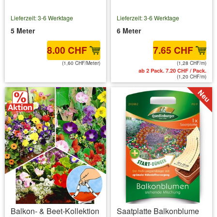
Lieferzeit: 3-6 Werktage
Lieferzeit: 3-6 Werktage
5 Meter
6 Meter
8.00 CHF
7.65 CHF
(1,60 CHF/Meter)
(1,28 CHF/m)
inkl. MwSt.
zzgl. Versandkosten
ab 2 Pack. 7.20 CHF / Pack.
(1,20 CHF/m)
Balkon- & Beet-Kollektion
Saatplatte Balkonblume