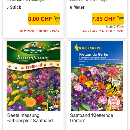
5 Stück
6 Meter
8.00 CHF
7.65 CHF
(1,28 CHF/m)
ab 2 Pack. 6.10 CHF / Pack.
ab 2 Pack. 7.40 CHF / Pack.
'Beeteinfassung
Saatband 'Kletternde
Farbenspiel' Saatband
Gärten'