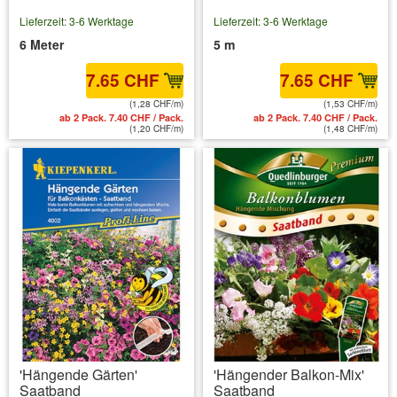
Lieferzeit: 3-6 Werktage
Lieferzeit: 3-6 Werktage
6 Meter
5 m
7.65 CHF
7.65 CHF
(1,28 CHF/m)
(1,53 CHF/m)
ab 2 Pack. 7.40 CHF / Pack.
ab 2 Pack. 7.40 CHF / Pack.
(1,20 CHF/m)
(1,48 CHF/m)
'Hängende Gärten'
'Hängender Balkon-Mix'
Saatband
Saatband