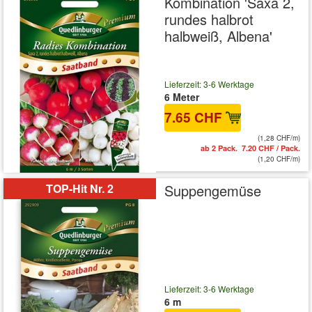
Kombination 'Saxa 2,
rundes halbrot
halbweiß, Albena'
Lieferzeit: 3-6 Werktage
6 Meter
7.65 CHF
(1,28 CHF/m)
ab 2 Pack. 7.20 CHF / Pack.
(1,20 CHF/m)
TOP-Hit Nr. 2
Suppengemüse
Lieferzeit: 3-6 Werktage
6 m