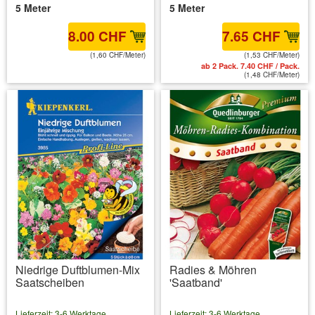
5 Meter
5 Meter
8.00 CHF
7.65 CHF
(1,60 CHF/Meter)
(1,53 CHF/Meter)
inkl. MwSt.
zzgl. Versandkosten
ab 2 Pack. 7.40 CHF / Pack.
(1,48 CHF/Meter)
Niedrige Duftblumen-Mix
Radies & Möhren
Saatscheiben
'Saatband'
Lieferzeit: 3-6 Werktage
Lieferzeit: 3-6 Werktage